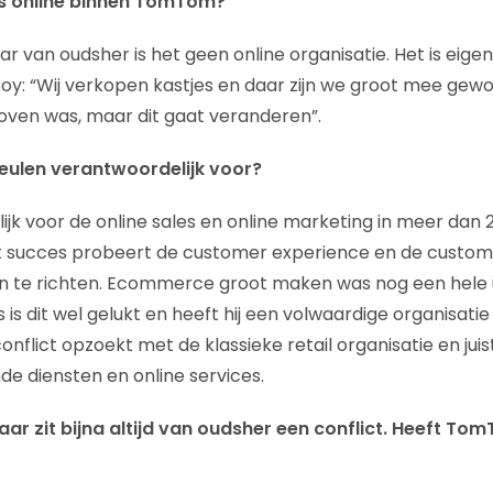
 is online binnen TomTom?
ar van oudsher is het geen online organisatie. Het is eigenl
. Roy: “Wij verkopen kastjes en daar zijn we groot mee ge
oven was, maar dit gaat veranderen”.
eulen verantwoordelijk voor?
lijk voor de online sales en online marketing in meer dan 
 succes probeert de customer experience en de customer
in te richten. Ecommerce groot maken was nog een hele 
s dit wel gelukt en heeft hij een volwaardige organisatie
onflict opzoekt met de klassieke retail organisatie en jui
de diensten en online services.
l daar zit bijna altijd van oudsher een conflict. Heeft T