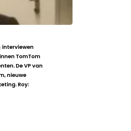
s
interviewen
e binnen TomTom
enten. De VP van
om, nieuwe
eting. Roy: