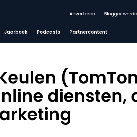
Adverteren
Blogger word
Jaarboek
Podcasts
Partnercontent
 Keulen (TomTo
nline diensten,
arketing