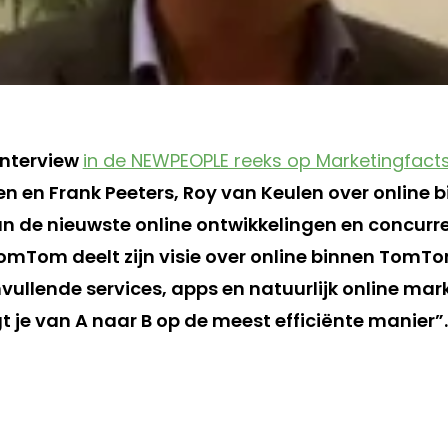
interview
in de NEWPEOPLE reeks op Marketingfact
en en Frank Peeters, Roy van Keulen over onlin
an de nieuwste online ontwikkelingen en concurr
TomTom deelt zijn visie over online binnen TomT
ullende services, apps en natuurlijk online mark
je van A naar B op de meest efficiënte manier”.