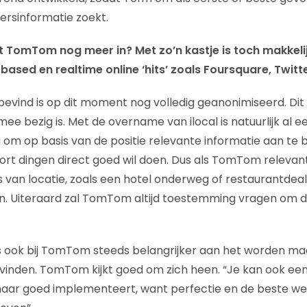
ersinformatie zoekt.
t TomTom nog meer in? Met zo’n kastje is toch makkelij
s based en realtime online ‘hits’ zoals Foursquare, Twit
evind is op dit moment nog volledig geanonimiseerd. Dit 
e bezig is. Met de overname van ilocal is natuurlijk al e
ng om op basis van de positie relevante informatie aan te
 soort dingen direct goed wil doen. Dus als TomTom releva
 van locatie, zoals een hotel onderweg of restaurantdeal
jn. Uiteraard zal TomTom altijd toestemming vragen om 
l is ook bij TomTom steeds belangrijker aan het worden maa
 vinden. TomTom kijkt goed om zich heen. “Je kan ook een 
 maar goed implementeert, want perfectie en de beste 