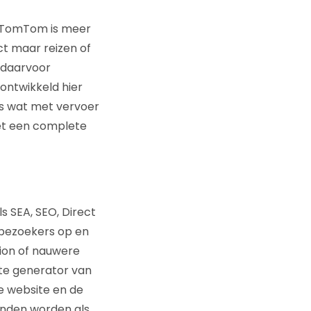
r TomTom is meer
uct maar reizen of
 daarvoor
ontwikkeld hier
es wat met vervoer
oet een complete
s SEA, SEO, Direct
e bezoekers op en
tion of nauwere
te generator van
e website en de
onden worden als