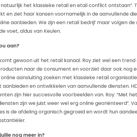
er natuurlijk het klassieke retail en etail conflict ontstaan
rkt en ziet haar kansen voornamelijk in de aanvullende di
nline aanbieden. We zijn een retail bedrijf maar volgen de
de voet, aldus van Keulen.
nou aan?
mt gewoon uit het retail kanaal. Roy ziet wel een trend 
 producten naar de consument en voorziet daar ook nog e
 online aansluiting zoeken met klassieke retail organisat
het aanbieden en ontwikkelen van aanvullende diensten. HD 
en zijn hier succesvolle voorbeelden van. Roy: “Met he
ensten zijn we juist weer wel erg online georiënteerd”. V
es is de afdeling organisch gegroeid en wordt hun aandee
stantiëler.
ullie nog meer in?