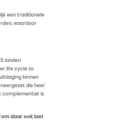
ijk een traditionele
worden, waardoor
25 landen
 life cycle zo
uitdaging binnen
 neergezet die heel
st complementair is
omTom daar ook last