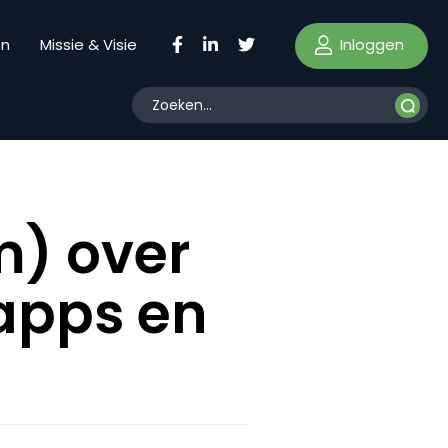
Inloggen
en
Missie & Visie
m) over
 apps en