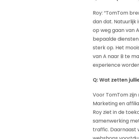
Roy: “TomTom bren
dan dat. Natuurlijk
op weg gaan van A
bepaalde diensten 
sterk op. Het mooi
van A naar B te ma
experience worden,
Q: Wat zetten jull
Voor TomTom zijn n
Marketing en affil
Roy ziet in de toe
samenwerking met a
traffic. Daarnaas
webshops voortdur