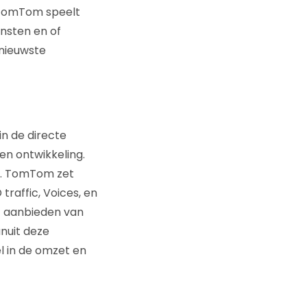
”. TomTom speelt
ensten en of
 nieuwste
in de directe
en ontwikkeling.
ie. TomTom zet
traffic, Voices, en
t aanbieden van
anuit deze
l in de omzet en