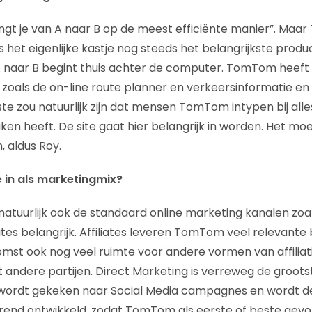
gt je van A naar B op de meest efficiënte manier”. Maa
 is het eigenlijke kastje nog steeds het belangrijkste prod
 naar B begint thuis achter de computer. TomTom heeft
zoals de on-line route planner en verkeersinformatie en 
ste zou natuurlijk zijn dat mensen TomTom intypen bij all
ken heeft. De site gaat hier belangrijk in worden. Het m
 aldus Roy.
ie in als marketingmix?
atuurlijk ook de standaard online marketing kanalen zoal
iates belangrijk. Affiliates leveren TomTom veel relevant
komst ook nog veel ruimte voor andere vormen van affilia
ndere partijen. Direct Marketing is verreweg de groots
t wordt gekeken naar Social Media campagnes en wordt d
end ontwikkeld, zodat TomTom als eerste of beste gev