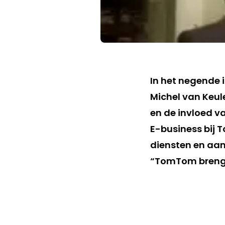
In het negende 
Michel van Keul
en de invloed v
E-business bij 
diensten en aanv
“TomTom brengt 