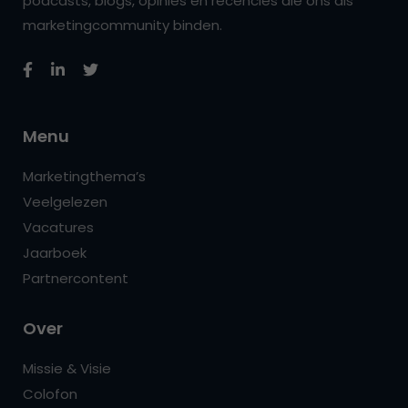
podcasts, blogs, opinies en recencies die ons als
marketingcommunity binden.
Menu
Marketingthema’s
Veelgelezen
Vacatures
Jaarboek
Partnercontent
Over
Missie & Visie
Colofon