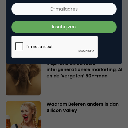
Creatieve sector als aanjager
van innovatie en ontsluiter en
verbinder van industrieën
belangrijker en urgenter dan
ooit
Inspiratie uit Londen:
intergenerationele marketing, AI
en de ‘vergeten’ 50+-man
Waarom Beieren anders is dan
Silicon Valley