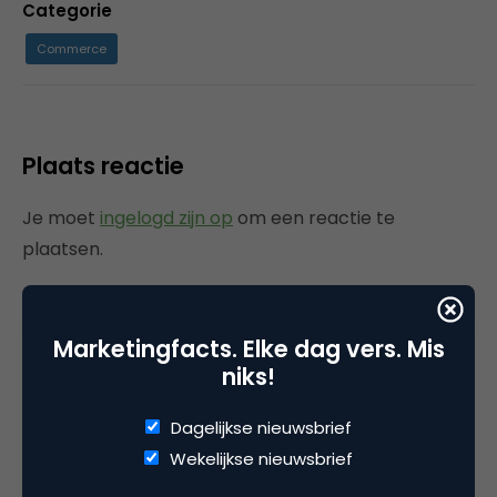
Categorie
Commerce
Plaats reactie
Je moet
ingelogd zijn op
om een reactie te
plaatsen.
Marketingfacts. Elke dag vers. Mis
Gerelateerde artikelen
niks!
Rebel with or without a cause?
Dagelijkse nieuwsbrief
Wake-upcall voor ontwerpers
Wekelijkse nieuwsbrief
en merkeigenaren