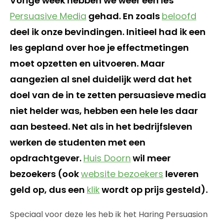
Vorige week hebben we weer een les
Persuasive Media
gehad. En zoals
beloofd
deel ik onze bevindingen. Initieel had ik een
les gepland over hoe je effectmetingen
moet opzetten en uitvoeren. Maar
aangezien al snel duidelijk werd dat het
doel van de in te zetten persuasieve media
niet helder was, hebben een hele les daar
aan besteed. Net als in het bedrijfsleven
werken de studenten met een
opdrachtgever.
Huis Doorn
wil meer
bezoekers (ook
website bezoekers
leveren
geld op, dus een
klik
wordt op prijs gesteld).
Speciaal voor deze les heb ik het Haring Persuasion