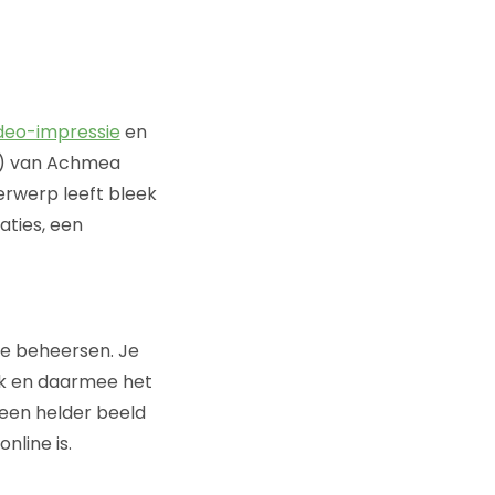
deo-impressie
en
) van Achmea
rwerp leeft bleek
taties, een
te beheersen. Je
sk en daarmee het
 een helder beeld
nline is.