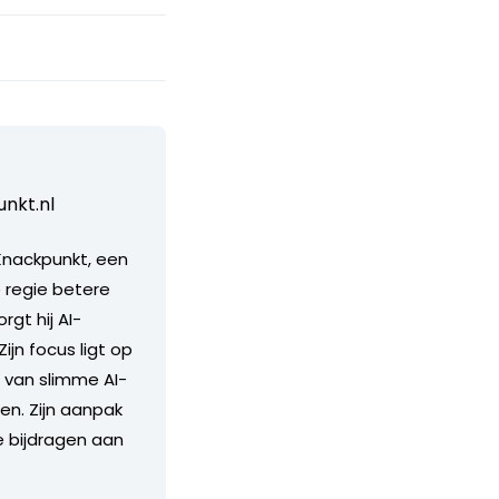
nkt.nl
 Knackpunkt, een
 regie betere
gt hij AI-
jn focus ligt op
 van slimme AI-
en. Zijn aanpak
e bijdragen aan