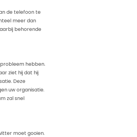
an de telefoon te
enteel meer dan
 daarbij behorende
fde probleem hebben.
 ziet hij dat hij
satie. Deze
gen uw organisatie.
am zal snel
witter moet gooien.