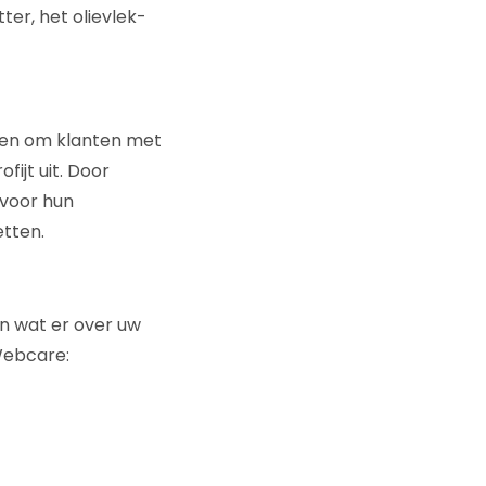
ter, het olievlek-
egen om klanten met
fijt uit. Door
 voor hun
etten.
n wat er over uw
 Webcare: