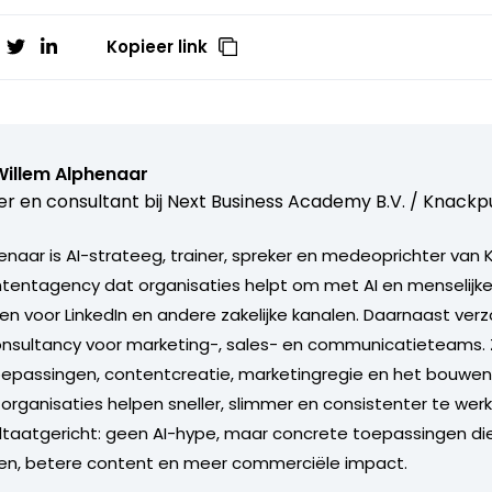
Kopieer link
Willem Alphenaar
er en consultant bij
Next Business Academy B.V. / Knackpu
enaar is AI-strateeg, trainer, spreker en medeoprichter van
tentagency dat organisaties helpt om met AI en menselijke
 voor LinkedIn en andere zakelijke kanalen. Daarnaast verzor
onsultancy voor marketing-, sales- en communicatieteams. Zi
oepassingen, contentcreatie, marketingregie en het bouwen
organisaties helpen sneller, slimmer en consistenter te werk
sultaatgericht: geen AI-hype, maar concrete toepassingen di
en, betere content en meer commerciële impact.