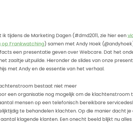
ik tijdens de Marketing Dagen (#dmd2011, zie hier een
vi
ag op Frankwatching
) samen met Andy Hoek (@andyhoek
acts een presentatie geven over Webcare. Dat het onde
t het zaaltje uitpuilde. Hieronder de slides van onze presen
hijs met Andy en de essentie van het verhaal.
achtenstroom bestaat niet meer
oor een organisatie nog mogelijk om de klachtenstroom 
 aantal mensen op een telefonisch bereikbare servicede
lijktijdig te behandelen klachten. Op die manier dacht je
antal klagende klanten. Een onecht beeld blijkt nu alles o