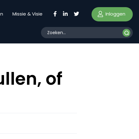
Inloggen
en
Missie & Visie
llen, of