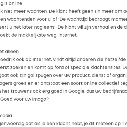
 is online
ijk niet meer wachten. De klant heeft geen zin meer om a
g tien wachtenden voor u’ of ‘De wachttijd bedraagt mom
ert u het later nog eens’. De klant wil zijn verhaal en de
 zoekt de makkelijkste weg. Internet.
et alleen
loedrijk ook op Internet, vindt altijd anderen die hetzel
erst zoeken en komt op fora of speciale klachtensites. Daar
 gaat ook zijn gal spugen over uw product, dienst of organi
gers groeit en er ontstaat een soort online collectief te
en het trouwens ook erg goed in Google, dus uw bedrijfsna
 Goed voor uw imago?
 media
enwoordig dat als je een klacht hebt, je dit meteen op T