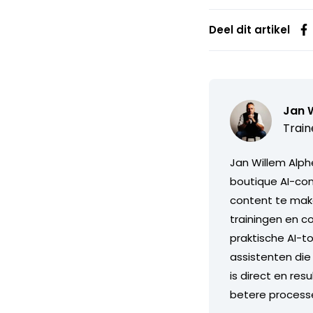
Deel dit artikel
Jan 
Train
Jan Willem Alph
boutique AI-con
content te maken
trainingen en c
praktische AI-t
assistenten die 
is direct en re
betere process