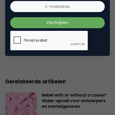
2 juli 2016 om 14:11
Plaats reactie
Je moet
ingelogd zijn op
om een reactie te
plaatsen.
Gerelateerde artikelen
Rebel with or without a cause?
Wake-upcall voor ontwerpers
en merkeigenaren