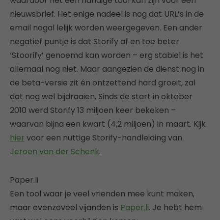
waardoor het een handige tool kan zijn voor een
nieuwsbrief. Het enige nadeel is nog dat URL’s in de
email nogal lelijk worden weergegeven. Een ander
negatief puntje is dat Storify af en toe beter
‘Stoorify’ genoemd kan worden – erg stabiel is het
allemaal nog niet. Maar aangezien de dienst nog in
de beta-versie zit én ontzettend hard groeit, zal
dat nog wel bijdraaien. Sinds de start in oktober
2010 werd Storify 13 miljoen keer bekeken –
waarvan bijna een kwart (4,2 miljoen) in maart. Kijk
hier
voor een nuttige Storify-handleiding van
Jeroen van der Schenk
.
Paper.li
Een tool waar je veel vrienden mee kunt maken,
maar evenzoveel vijanden is
Paper.li
. Je hebt hem