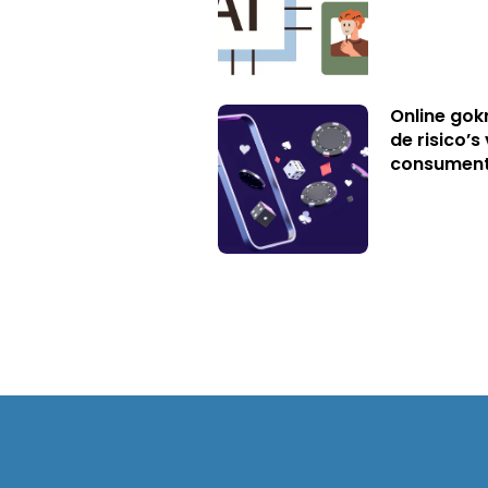
Online gok
de risico’
consumen