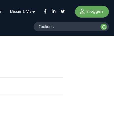
Inloggen
en
Missie & Visie