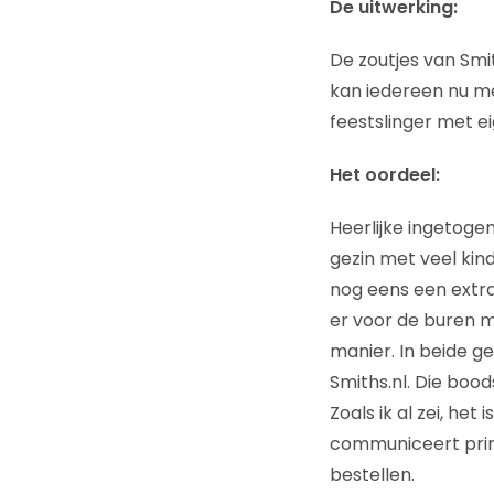
De uitwerking:
De zoutjes van Smi
kan iedereen nu me
feestslinger met e
Het oordeel:
Heerlijke ingetoge
gezin met veel kin
nog eens een extra 
er voor de buren mi
manier. In beide g
Smiths.nl. Die bo
Zoals ik al zei, he
communiceert prim
bestellen.