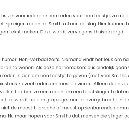
ths zijn voor iedereen een reden voor een feestje, zo me
t zijn eigen reden op Smiths.nl aan de slag. Hier kunnen
igen tekst maken. Deze wordt vervolgens thuisbezorgd.
n humor. Non-verbaal zelfs. Niemand vindt het leuk om na
deren te wonen. Als deze herriemakers dus eindelijk gaan 
reden in zien om een feestje te geven (met veel Smiths chi
nstens zo veel reden om feest te vieren. Alleen doen zij 
evallen hebben ze een reden om een feestslinger te lat
odschap wordt op een grappige manier overgebracht in d
t is niet de meest hilarische of meest opzienbarende comme
a. Nu maar hopen voor Smiths dat mensen die slinger o