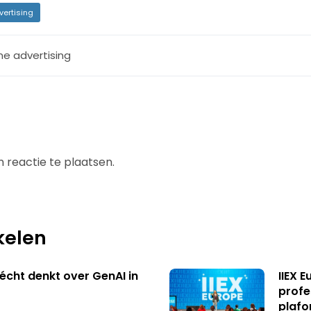
vertising
ne advertising
 reactie te plaatsen.
kelen
écht denkt over GenAI in
IIEX 
profe
plafo