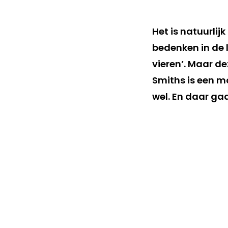
Het is natuurlij
bedenken in de l
vieren’. Maar d
Smiths is een m
wel. En daar ga