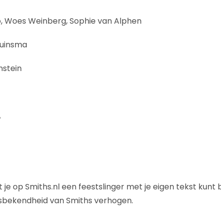
p, Woes Weinberg, Sophie van Alphen
ruinsma
nstein
A
e op Smiths.nl een feestslinger met je eigen tekst kunt b
msbekendheid van Smiths verhogen.