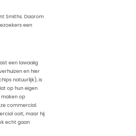
ent Smiths. Daarom
 bezoekers een
ast een lawaaiig
verhuizen en hier
ps natuurlijk), is
dat op hun eigen
en maken op
eze commercial.
rcial ooit, maar hij
ok echt gaan