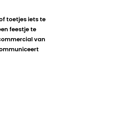
f toetjes iets te
en feestje te
 commercial van
 communiceert