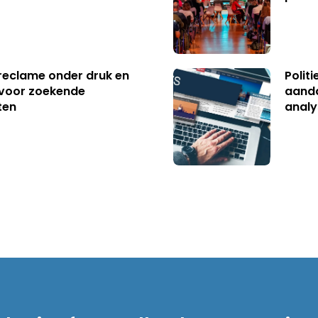
reclame onder druk en
Polit
s voor zoekende
aanda
ten
analy