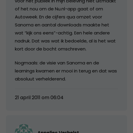
voor het publiek in mijn beleving niet uitmaakt
of het nou om de Nu.nl-app gaat of om
Autoweek. En de cijfers qua omzet voor
Sanoma en aantal downloads maakte het
wat “kijk ons eens”-achtig. Een hele andere
nadruk. Dat was wat ik bedoelde, al is het wat
kort door de bocht omschreven.
Nogmaals: de visie van Sanoma en de
learnings kwamen er mooi in terug en dat was
absoluut verhelderend.
21 april 2011 om 06:04
Annelies Verhelst