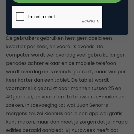
verkoopt dan de iPhone en dat dat ook terug te
zien is in het aantal downloads van de iPad-app van
Nu.nl, er zit nog steeds een stijgende lijn in. Verder is
de tablet een heel nieuwe categorie qua medium.
De gebruikers gebruiken hem gemiddeld een
kwartier per keer, en vooral ‘s avonds. De
computer wordt wel overdag veel gebruikt, langer
periodes achter elkaar en de mobiele telefoon
wordt overdag én ‘s avonds gebruikt, maar wel per
keer korter dan een tablet. De tablet wordt
voornamelijk gebruikt door mannen tussen 25 en
40 jaar oud, en vooral om te browsen, e-mailen en
zoeken. In toevoeging tot wat Juan Senor ‘s
morgens zei, zei Kienhuis dat je een app wel gratis
kunt maken, maar dan moet je zorgen dat je in-app
edities betaald aanbiedt. Bij Autoweek heeft dat