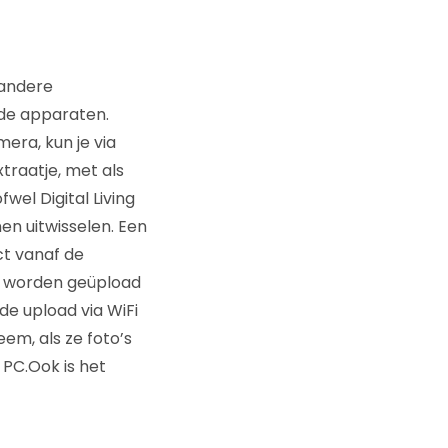
 andere
de apparaten.
ra, kun je via
traatje, met als
wel Digital Living
n uitwisselen. Een
ct vanaf de
n worden geüpload
de upload via WiFi
eem, als ze foto’s
 PC.Ook is het