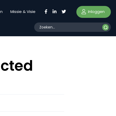
Inloggen
en
Missie & Visie
ected