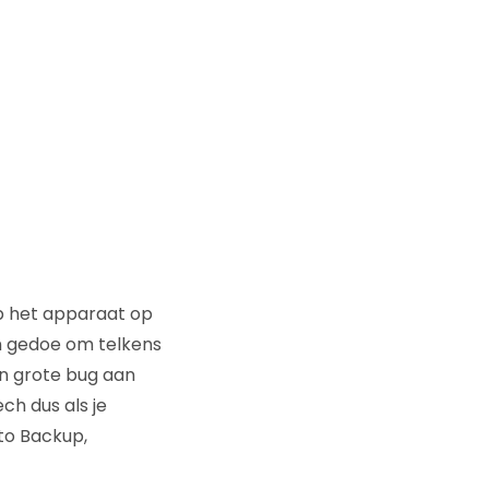
p het apparaat op
en gedoe om telkens
en grote bug aan
ech dus als je
uto Backup,