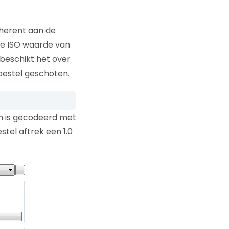
nherent aan de
le ISO waarde van
beschikt het over
toestel geschoten.
en is gecodeerd met
tel aftrek een 1.0