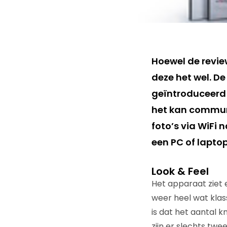
Hoewel de revie
deze het wel. 
geïntroduceerd
het kan communi
foto’s via WiFi
een PC of laptop
Look & Feel
Het apparaat ziet e
weer heel wat klas
is dat het aantal 
zijn er slechts tw