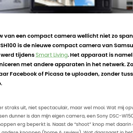
w van een compact camera wellicht niet zo spanne
De SH100 is de nieuwe compact camera van Sams
 werd tijdens
Smart Living
. Het apparaat is namel
ceren met andere apparaten in het netwerk. Zo 
 naar Facebook of Picasa te uploaden, zonder tu
.
r straks uit, niet spectaculair, maar wel mooi. Wat mij opva
sen dunner is dan mijn eigen camera, een Sony DSC-W150
knoppen erg beperkt is. Naast de “shoot” knop met daarin
ee andere knoppen (home & review). Wat daarnaast in het 