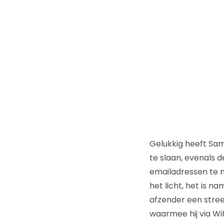
Gelukkig heeft Sa
te slaan, evenals 
emailadressen te m
het licht, het is na
afzender een streep
waarmee hij via Wi