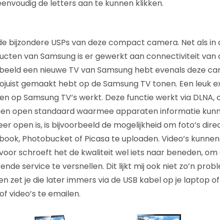
nvoudig de letters aan te kunnen klikken.
de bijzondere USPs van deze compact camera. Net als in
ten van Samsung is er gewerkt aan connectiviteit van 
beeld een nieuwe TV van Samsung hebt evenals deze came
 zojuist gemaakt hebt op de Samsung TV tonen. Een leuk ex
en op Samsung TV’s werkt. Deze functie werkt via DLNA, of
 een open standaard waarmee apparaten informatie kunne
er open is, is bijvoorbeeld de mogelijkheid om foto’s dire
ook, Photobucket of Picasa te uploaden. Video’s kunne
voor schroeft het de kwaliteit wel iets naar beneden, om 
nde service te versnellen. Dit lijkt mij ook niet zo’n probl
en zet je die later immers via de USB kabel op je laptop of
of video’s te emailen.