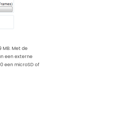
,9 MB. Met de
aan een externe
00 een microSD of