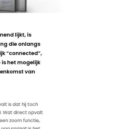
nd lijkt, is
ung die onlangs
ijk “connected”,
is het mogelijk
ssenkomst van
lt is dat hij toch
. Wat direct opvalt
 een zoom functie,
oog springt is het