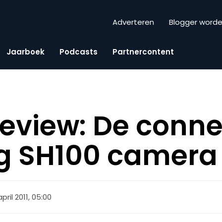
Adverteren
Blogger word
Jaarboek
Podcasts
Partnercontent
eview: De conn
 SH100 camera
april 2011, 05:00