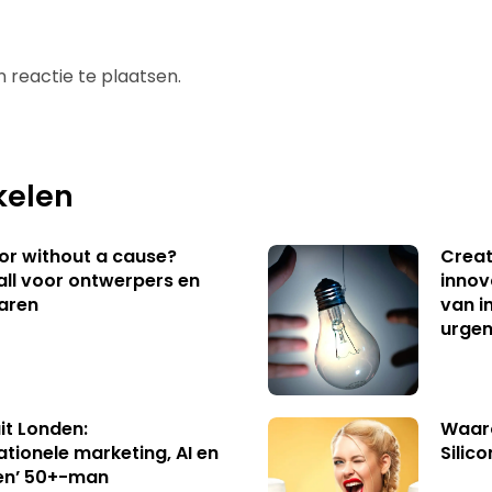
 reactie te plaatsen.
kelen
 or without a cause?
Creat
ll voor ontwerpers en
innov
aren
van i
urgen
uit Londen:
Waaro
ationele marketing, AI en
Silico
en’ 50+-man