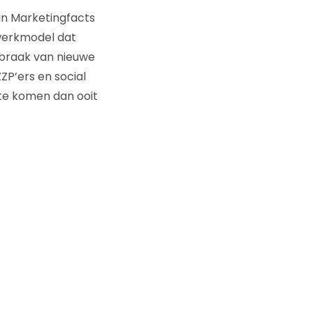
an Marketingfacts
twerkmodel dat
rbraak van nieuwe
ZP’ers en social
 te komen dan ooit