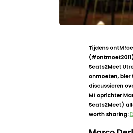
Tijdens ontM!oe
(#ontmoet2011),
Seats2Meet Utre
onmoeten, bier 
discussieren ov
M! oprichter Ma
Seats2Meet) alle
worth sharing:
D
Marco Der