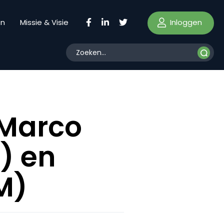
Inloggen
en
Missie & Visie
 Marco
) en
M)