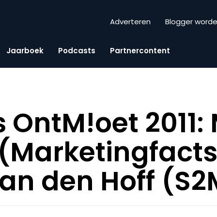
Adverteren
Blogger word
Jaarboek
Podcasts
Partnercontent
 OntM!oet 2011:
(Marketingfacts
an den Hoff (S2