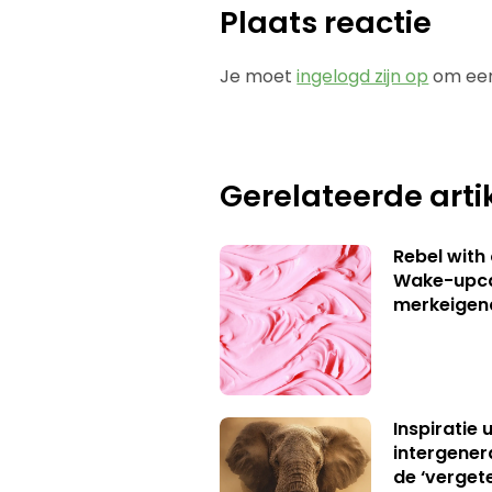
Plaats reactie
Je moet
ingelogd zijn op
om een
Gerelateerde arti
Rebel with
Wake-upca
merkeigen
Inspiratie 
intergener
de ‘verget