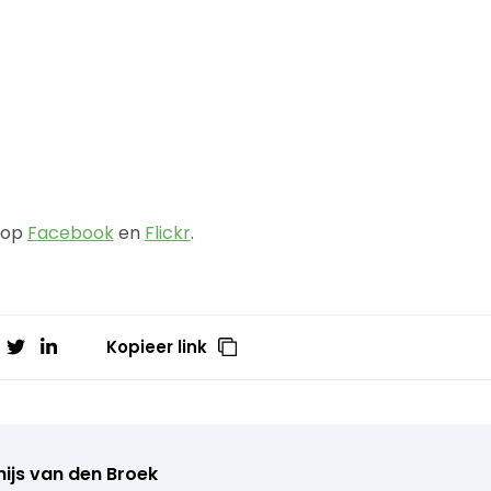
e op
Facebook
en
Flickr
.
Kopieer link
ijs van den Broek