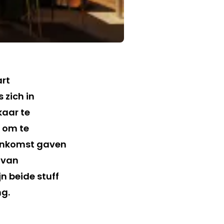
art
 zich in
kaar te
 om te
jeenkomst gaven
 van
n beide stuff
ng.