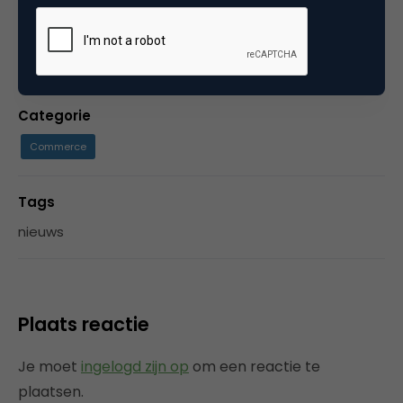
Categorie
Commerce
Tags
nieuws
Plaats reactie
Je moet
ingelogd zijn op
om een reactie te
plaatsen.