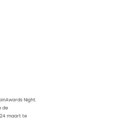
pinAwards Night.
n de
 24 maart te