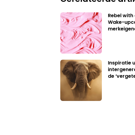
Rebel with
Wake-upca
merkeigen
Inspiratie 
intergener
de ‘verget