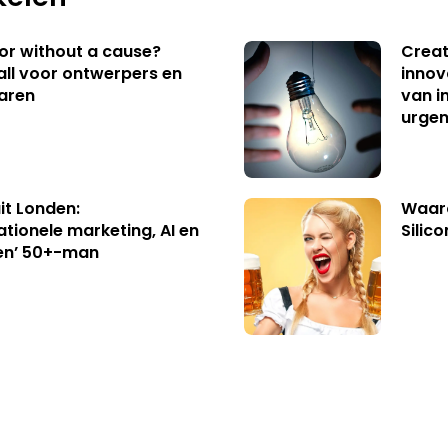
 or without a cause?
Creat
ll voor ontwerpers en
innov
aren
van i
urgen
uit Londen:
Waaro
ationele marketing, AI en
Silico
en’ 50+-man