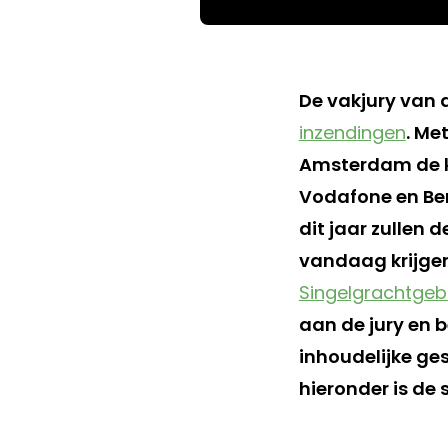
De vakjury van 
inzendingen
. Me
Amsterdam de ko
Vodafone en Ben
dit jaar zullen 
vandaag krijgen 
Singelgrachtge
aan de jury en 
inhoudelijke gesp
hieronder is de 