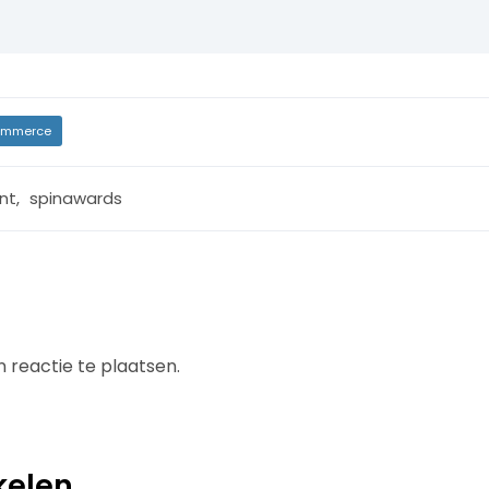
mmerce
nt
,
spinawards
 reactie te plaatsen.
kelen