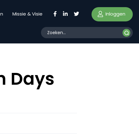
Inloggen
en
Missie & Visie
n Days