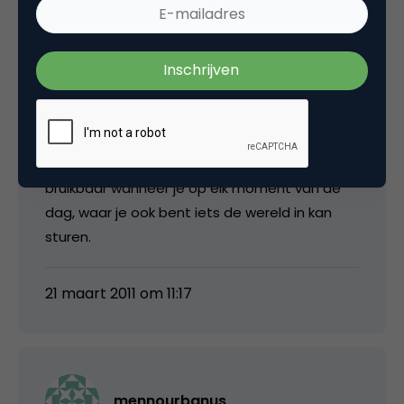
sturen. Dat is ook DE reden waarom ik geen
Twitter account heb. Ik heb momenteel géén
smartphone, hoezeer ik ook van nieuwe
technologie houd.
Begrijp me niet verkeerd. Twitter is absoluut
geweldig, maar in mijn ogen enkel optimaal
bruikbaar wanneer je op elk moment van de
dag, waar je ook bent iets de wereld in kan
sturen.
21 maart 2011 om 11:17
mennourbanus