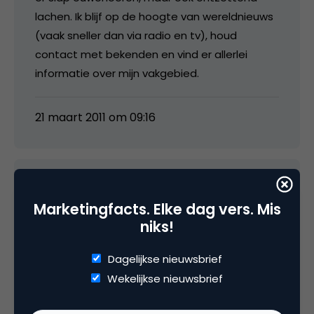
lachen. Ik blijf op de hoogte van wereldnieuws
(vaak sneller dan via radio en tv), houd
contact met bekenden en vind er allerlei
informatie over mijn vakgebied.
21 maart 2011 om 09:16
Pieterjan Decoster
Marketingfacts. Elke dag vers. Mis
niks!
Twitter = nu
Dagelijkse nieuwsbrief
Daarom is één van de voorwaarden van
Wekelijkse nieuwsbrief
Twitter: constant over de mogelijkheid
beschikken om informatie de wereld in te