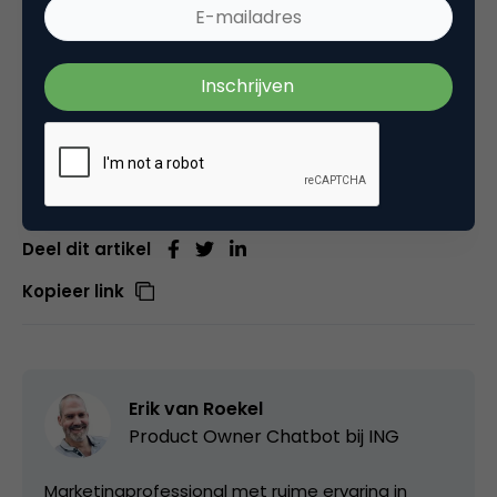
share, vertel, blog, embed or whatever, maar
deel;-)
Tot slot wensen we Mark & Reinier natuurlijk
bijzonder veel succes met hun
100 dagen voor Kika!
Deel dit artikel
Kopieer link
Erik van Roekel
Product Owner Chatbot bij ING
Marketingprofessional met ruime ervaring in