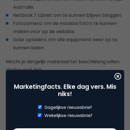
Australië;
Netbook / tablet: om te kunnen blijven bloggen;
Fotocamera: om de mooiste foto’s te kunnen
maken voor op de website;
Solar opladers: om alle equipment weer op te
kunnen laden
Mocht je dergelijk materiaal ter beschikking willen
stellen mail dan
{encode=”mark@100dagenvoorkika.nl”
Marketingfacts. Elke dag vers. Mis
title=”mark@100dagenvoorkika.nl”}. Zo niet dan kun
niks!
je ze dus ook sponsoren en geld doneren waarbij
het goed is te weten dat elke euro direct naar de
Dagelijkse nieuwsbrief
Stichting 100 dagen voor KiKa gaat en er niets aan
Wekelijkse nieuwsbrief
de strijkstok blijft hangen. Namens Mark en Reinier
alvast bedankt! Spread the newz dus retweet, like,