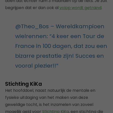
doen dat echter ruim 3 maanden op de fiets. Je zult
begrijpen dat er dan ook al
volop wordt getraind
.
@Theo_Bos – Wereldkampioen
wielrennen: “4 keer een Tour de
France in 100 dagen, dat zou een
bizarre prestatie zijn! Succes en
vooral plezier!!”
Stichting KiKa
Het hoofddoel, naast natuurlijk de mentale en
fysieke uitdaging van het maken van deze
geweldige tocht, is het inzamelen van zoveel
mogelijk geld voor
Stichting KiKa
, een stichting die