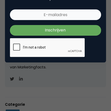
Matthijs van den Broek
Editor-in-Chief bij
Marketingfacts
Van april 2007 tot juni 2011 was ik freelance
editor/ communitymanager / hoofdredacteur bij
Marketingfacts. Tussendoor werkte ik bij Insites
Consulting, IDG Nederland, Saatchi&Saatchi;/Leo
Burnett (voor Samsung) en voor
onderzoeksbureau WUA. Vanaf 1 november 2021
vorm ik samen met Luuk Ros de hoofdredactie
van Marketingfacts.
Categorie