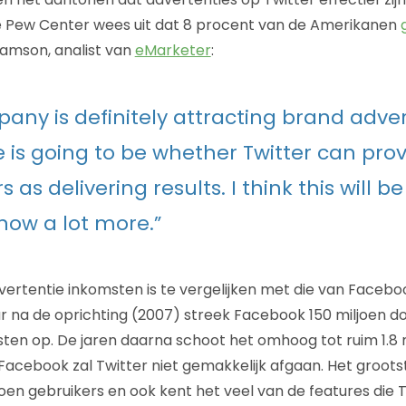
 Pew Center wees uit dat 8 procent van de Amerikanen
liamson, analist van
eMarketer
:
any is definitely attracting brand adver
 is going to be whether Twitter can prove
s as delivering results. I think this will b
now a lot more.”
vertentie inkomsten is te vergelijken met die van Faceboo
ar na de oprichting (2007) streek Facebook 150 miljoen do
ten op. De jaren daarna schoot het omhoog tot ruim 1.8 mi
cebook zal Twitter niet gemakkelijk afgaan. Het groots
oen gebruikers en ook kent het veel van de features die T