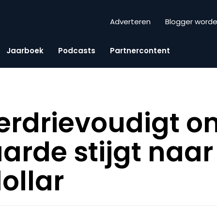
Adverteren
Blogger word
Jaarboek
Podcasts
Partnercontent
verdrievoudigt o
rde stijgt naar
ollar