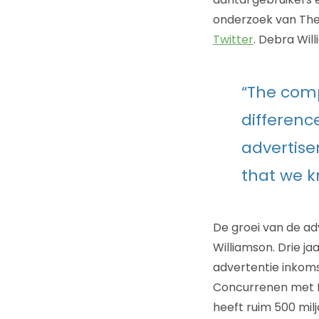
onderzoek van The
Twitter
. Debra Wil
“The comp
difference
advertiser
that we k
De groei van de ad
Williamson. Drie ja
advertentie inkoms
Concurrenen met Fa
heeft ruim 500 milj