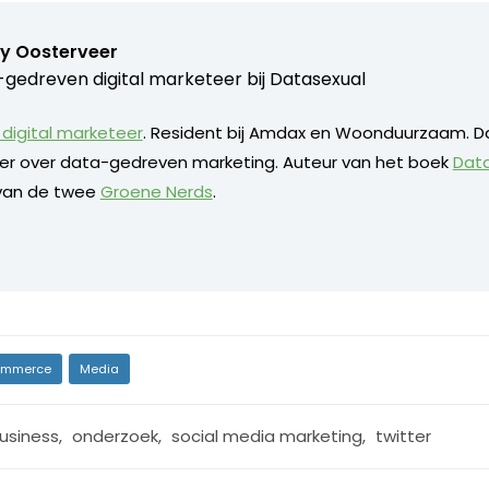
y Oosterveer
gedreven digital marketeer bij
Datasexual
digital marketeer
. Resident bij Amdax en Woonduurzaam. D
eker over data-gedreven marketing. Auteur van het boek
Dat
 van de twee
Groene Nerds
.
mmerce
Media
usiness
,
onderzoek
,
social media marketing
,
twitter