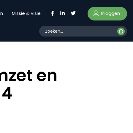
Inloggen
en
Missie & Visie
mzet en
 4