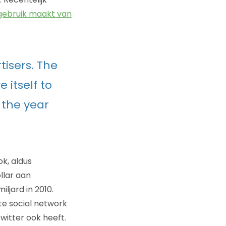
gebruik maakt van
tisers. The
 itself to
e the year
k, aldus
llar aan
ljard in 2010.
te social network
witter ook heeft.