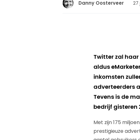
27 
Danny Oosterveer
Twitter zal haar
aldus eMarketer
inkomsten zullen
adverteerders a
Tevens is de ma
bedrijf gisteren
Met zijn 175 miljo
prestigieuze advert
aantal gebruikers e