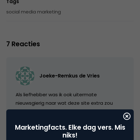
Tags
social media marketing
7 Reacties
Joeke-Remkus de Vries
Als liefhebber was ik ook uitermate
nieuwsgierig naar wat deze site extra zou
toevoegen voor de echte Pearl Jam fans,
maar ben het met je eens dat de experience
Marketingfacts. Elke dag vers. Mis
zwaar tegen valt. Op zich wel weer bijzonder
niks!
voor een band die op andere vlakken juist wel