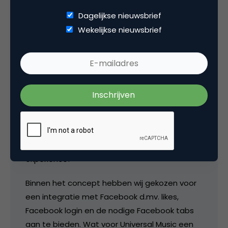
weer heel duidelijk en expliciet de interactie
Dagelijkse nieuwsbrief
zoekt met hun fanbase..
Wekelijkse nieuwsbrief
26 januari 2011 om 11:21
Uri Roos
Leuk dat je iets geschreven hebt over de PJ
experience!
Binnen het concept hebben wij gekozen voor
een integratie met Facebook d.mv. likes,
Facebook login en de nodige Facebook tabs
aan te bieden. Wat voor Universal Music een