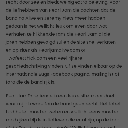
recht door zee en biedt weinig extra beleving. Voor
de liefhebbers van Pearl Jam die dachten dat de
band na Alive en Jeremy niets meer hadden
gedaan is het wellicht leuk om even door wat
verhalen te klikken,de fans die Pearl Jam al die
jaren hebben gevolgd zullen de site snel verlaten
en op sites als Pearljamalive.com of
Twofeetthick.com een veel rijkere
geschiedschrijving vinden. Of ze vinden elkaar op de
internationale Bugs Facebook pagina, mailinglist of
fora die de band rijk is.
PearlJamExperience is een leuke site, maar doet
voor mij als ware fan de band geen recht. Het label
had beter moeten weten en wellicht eens moeten
rondkijken bij de initiatieven die er al zijn, op de fora
of de Facebook fanpagina’s. Wellicht samen met