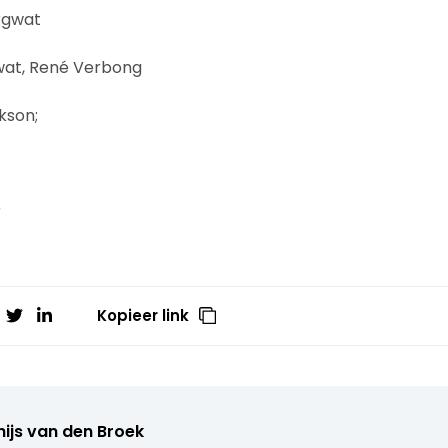
rgwat
gwat, René Verbong
kson;
r
Kopieer link
ijs van den Broek