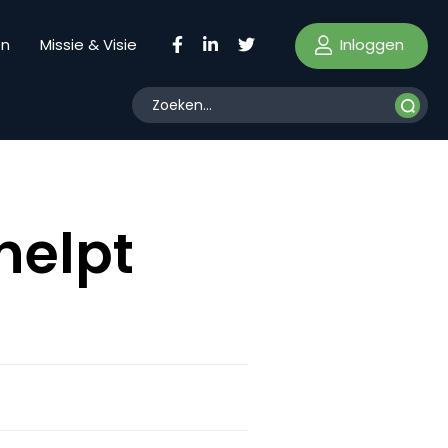
Inloggen
en
Missie & Visie
helpt