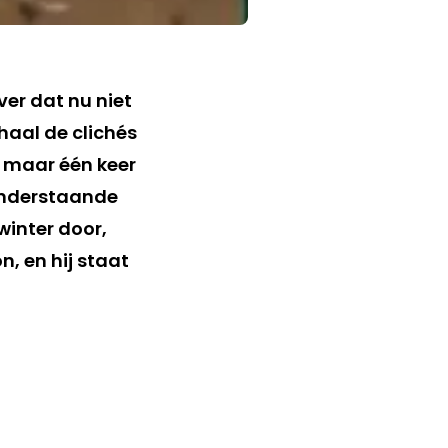
er dat nu niet
haal de clichés
g maar één keer
 onderstaande
 winter door,
, en hij staat