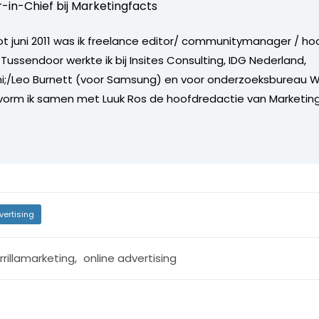
r-in-Chief bij
Marketingfacts
tot juni 2011 was ik freelance editor/ communitymanager / ho
Tussendoor werkte ik bij Insites Consulting, IDG Nederland,
i;/Leo Burnett (voor Samsung) en voor onderzoeksbureau W
vorm ik samen met Luuk Ros de hoofdredactie van Marketing
vertising
rrillamarketing
,
online advertising