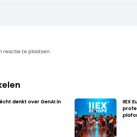
0
 reactie te plaatsen.
kelen
écht denkt over GenAI in
IIEX 
profe
plafo