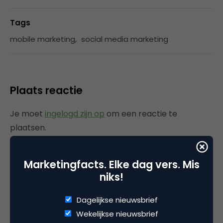
Tags
mobile marketing
,
social media marketing
Plaats reactie
Je moet
ingelogd zijn op
om een reactie te
plaatsen.
Marketingfacts. Elke dag vers. Mis
niks!
Gerelateerde artikelen
Dagelijkse nieuwsbrief
Marketingfacts Zomercheck –
Wekelijkse nieuwsbrief
Vita Kovalenko