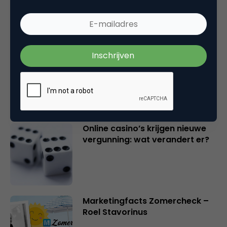
Marketingfacts Zomercheck –
Durk Bosma
Online casino’s krijgen nieuwe
vergunning: wat verandert er?
Marketingfacts Zomercheck –
Roel Stavorinus