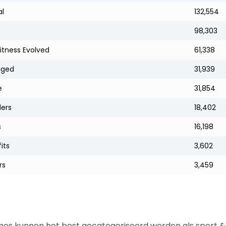
l
132,554
98,303
itness Evolved
61,338
aged
31,939
e
31,854
ders
18,402
s
16,198
its
3,602
rs
3,459
mes kunnen het best gecategoriseerd worden als sport &