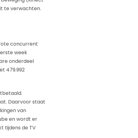
it te verwachten.
grote concurrent
 eerste week
dware onderdeel
met 479.992
itbetaald.
at. Daarvoor staat
kkingen van
ube en wordt er
t tijdens de TV