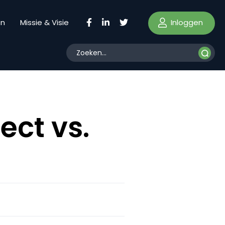
Inloggen
en
Missie & Visie
ect vs.