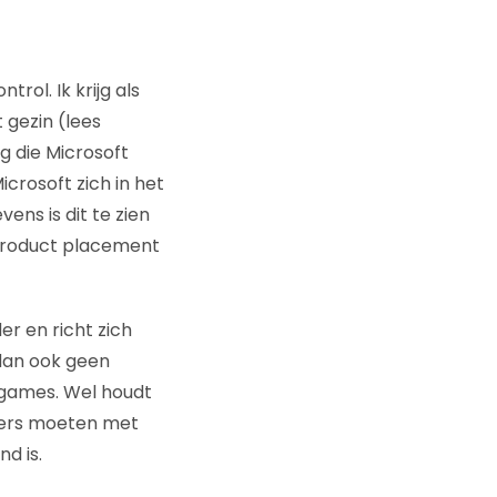
rol. Ik krijg als
 gezin (lees
ng die Microsoft
icrosoft zich in het
vens is dit te zien
 product placement
er en richt zich
 dan ook geen
tgames. Wel houdt
fers moeten met
d is.