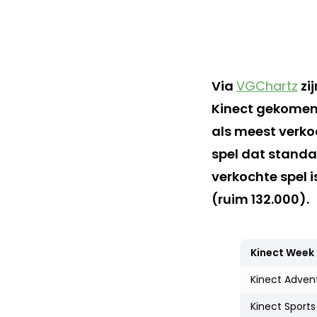
Via
VGChartz
zi
Kinect gekomen. 
als meest verko
spel dat standa
verkochte spel i
(ruim 132.000).
Kinect Week 
Kinect Adven
Kinect Sports