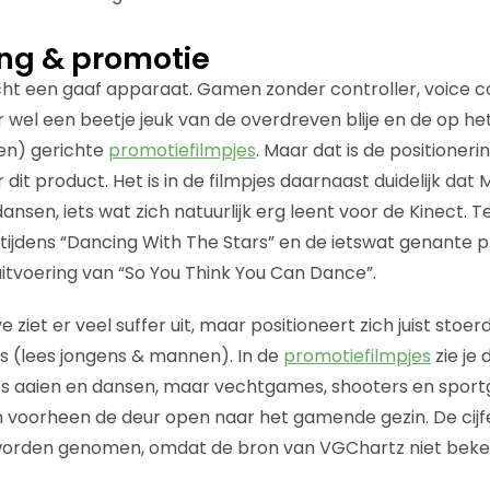
ing & promotie
cht een gaaf apparaat. Gamen zonder controller, voice cont
 wel een beetje jeuk van de overdreven blije en de op het
en) gerichte
promotiefilmpjes
. Maar dat is de positioneri
dit product. Het is in de filmpjes daarnaast duidelijk dat M
ansen, iets wat zich natuurlijk erg leent voor de Kinect. Te
tijdens “Dancing With The Stars” en de ietswat genante
uitvoering van “So You Think You Can Dance”.
ziet er veel suffer uit, maar positioneert zich juist stoerd
 (lees jongens & mannen). In de
promotiefilmpjes
zie je
jes aaien en dansen, maar vechtgames, shooters en spor
 voorheen de deur open naar het gamende gezin. De cij
 worden genomen, omdat de bron van VGChartz niet beken