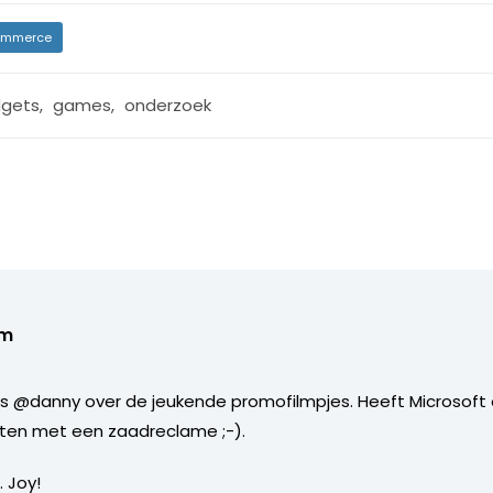
mmerce
gets
,
games
,
onderzoek
om
 @danny over de jeukende promofilmpjes. Heeft Microsoft e
ten met een zaadreclame ;-).
 Joy!