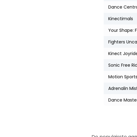
Dance Centra
Kinectimals
Your Shape: F
Fighters Unc
Kinect Joyrid
Sonic Free Ri
Motion Sport
Adrenalin Misf
Dance Maste
De populairste ga