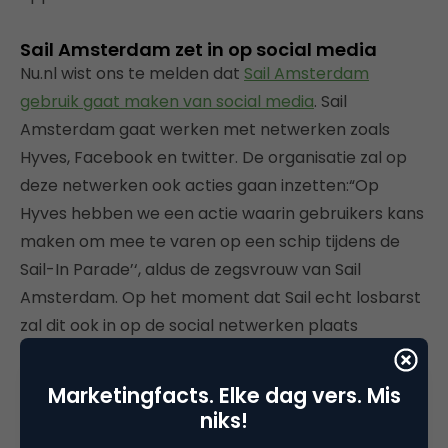
Sail Amsterdam zet in op social media
Nu.nl wist ons te melden dat
Sail Amsterdam
gebruik gaat maken van social media
. Sail
Amsterdam gaat werken met netwerken zoals
Hyves, Facebook en twitter. De organisatie zal op
deze netwerken ook acties gaan inzetten:“Op
Hyves hebben we een actie waarin gebruikers kans
maken om mee te varen op een schip tijdens de
Sail-In Parade’‘, aldus de zegsvrouw van Sail
Amsterdam. Op het moment dat Sail echt losbarst
zal dit ook in op de social netwerken plaats
vinden:“Tijdens het evenement zetten wij twintig
man in, die reportages gaan maken.”
Marketingfacts. Elke dag vers. Mis
niks!
4 Facebook aanpassingen