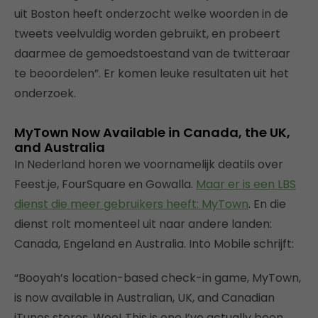
uit Boston heeft onderzocht welke woorden in de
tweets veelvuldig worden gebruikt, en probeert
daarmee de gemoedstoestand van de twitteraar
te beoordelen”. Er komen leuke resultaten uit het
onderzoek.
MyTown Now Available in Canada, the UK,
and Australia
In Nederland horen we voornamelijk deatils over
Feest.je, FourSquare en Gowalla.
Maar er is een LBS
dienst die meer gebruikers heeft: MyTown
. En die
dienst rolt momenteel uit naar andere landen:
Canada, Engeland en Australia. Into Mobile schrijft:
“Booyah’s location-based check-in game, MyTown,
is now available in Australian, UK, and Canadian
iTunes stores. Woo! This is one I’ve actually been