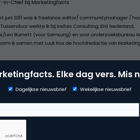
r-in-Chief bij
Marketingfacts
tot juni 2011 was ik freelance editor/ communitymanager / ho
Tussendoor werkte ik bij Insites Consulting, IDG Nederland,
i;/Leo Burnett (voor Samsung) en voor onderzoeksbureau W
vorm ik samen met Luuk Ros de hoofdredactie van Marketing
ketingfacts. Elke dag vers. Mis n
Dagelijkse nieuwsbrief
Wekelijkse nieuwsbrief
dia
ile marketing