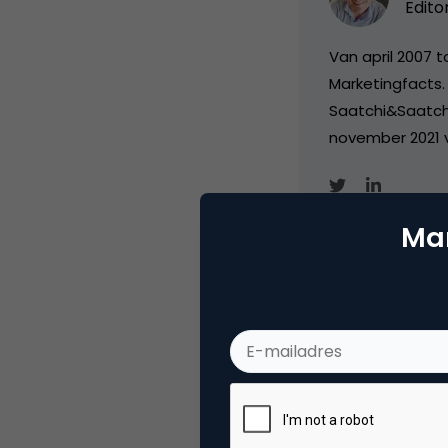
Edito
Van april 2007 
Marketingfacts. 
Saatchi&Saatch
november 2021 
Mar
Categorie
Me
Tags
mob