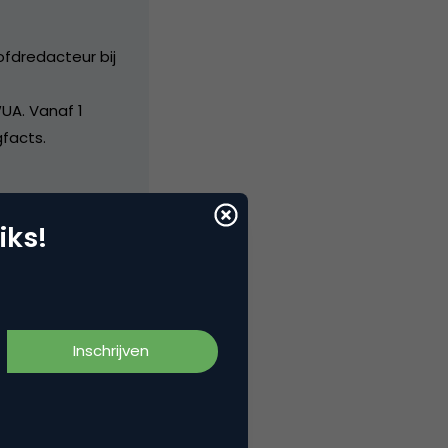
ofdredacteur bij
UA. Vanaf 1
facts.
iks!