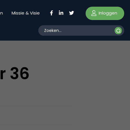
Inloggen
en
Missie & Visie
r 36