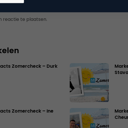
 reactie te plaatsen.
kelen
facts Zomercheck – Durk
Marke
Stavo
acts Zomercheck – Ine
Marke
Cheu