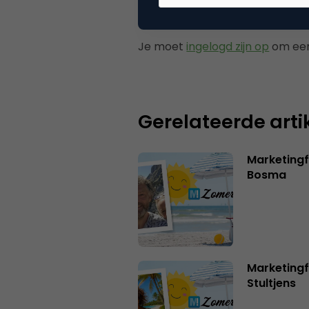
Plaats reactie
Je moet
ingelogd zijn op
om een
Gerelateerde arti
Marketing
Bosma
Marketingf
Stultjens