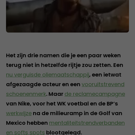
Het zijn drie namen die je een paar weken
terug niet in hetzelfde rijtje zou zetten. Een
nu verguisde oliemaatschappij
, een ietwat
afgezaagde acteur en een
vooruitstrevend
schoenenmerk
. Maar
de reclamecampagne
van Nike, voor het WK voetbal en de BP’s
werkwijze
na de milieuramp in de Golf van
Mexico hebben
mentaliteitstrendverbanden
en softs spots
blootgelegd.