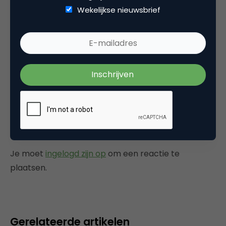
Wekelijkse nieuwsbrief
Leuk idee, maar wat belet mij om met 20
vrienden mijn code te delen en binnen 5
minuten vanaf alle telefooncellen in te bellen?
Of is er een koppeling met Nike+?
23 april 2010 om 12:04
Plaats reactie
Je moet
ingelogd zijn op
om een reactie te
plaatsen.
Gerelateerde artikelen