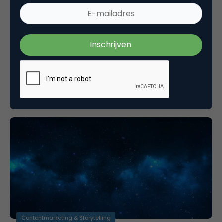
Contentmarketing & Storytelling
Is jouw merk al uitgekotst?
Vroeger was de enige plek waar mensen in een
grote groep je merk aan de schandpaal konden
nagelen de verjaardag…
Contentmarketing & Storytelling