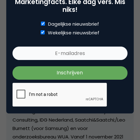
Marketingfacts. Elke dag vers. Mis
niks!
Dagelijkse nieuwsbrief
Deel dit artikel
Wekelijkse nieuwsbrief
Kopieer link
Matthijs van den Broek
Editor-in-Chief bij
Marketingfacts
Van april 2007 tot juni 2011 was ik freelance
editor/ communitymanager / hoofdredacteur bij
Marketingfacts. Tussendoor werkte ik bij Insites
Consulting, IDG Nederland, Saatchi&Saatchi;/Leo
Burnett (voor Samsung) en voor
onderzoeksbureau WUA. Vanaf 1 november 2021