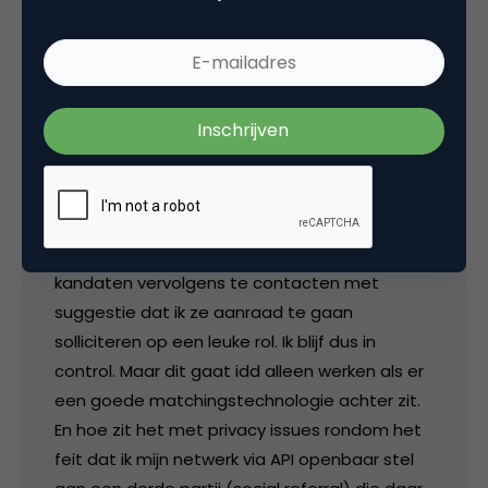
kandidaten binnen mijn netwerk te vinden. Ik
stel via Sociaal referral mijn netwerk mbv een
(open) API beschikbaar. Bedrijf X plaatst
vacature op Social referral. Social referral
maakt een automatische match tussen
passende kandidaten binnen mijn netwerk en
de vacature (hier dus de brokers rol). Ik blijf in
control maar krijg deze kandidaten van soc.
ref. toegestuurd. Het is aan mij om die
kandaten vervolgens te contacten met
suggestie dat ik ze aanraad te gaan
solliciteren op een leuke rol. Ik blijf dus in
control. Maar dit gaat idd alleen werken als er
een goede matchingstechnologie achter zit.
En hoe zit het met privacy issues rondom het
feit dat ik mijn netwerk via API openbaar stel