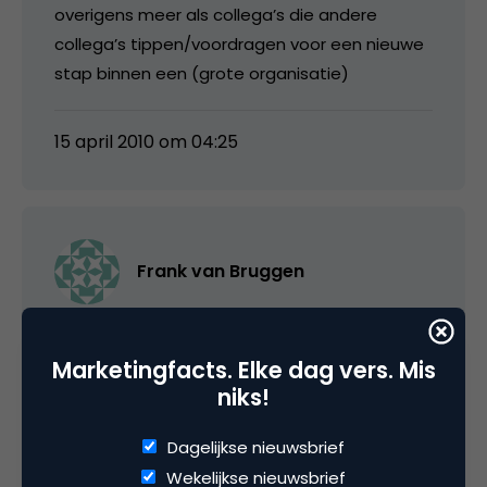
overigens meer als collega’s die andere
collega’s tippen/voordragen voor een nieuwe
stap binnen een (grote organisatie)
15 april 2010 om 04:25
Frank van Bruggen
Aardig concept. Social referral is m.i. een
Marketingfacts. Elke dag vers. Mis
broker:
niks!
Ik heb wat met bedrijf X en ken dat bedrijf
goed. Bedrijf X zoekt medewerkers. Ik wil wel
Dagelijkse nieuwsbrief
ambassadeur zijn voor bedrijf X om
Wekelijkse nieuwsbrief