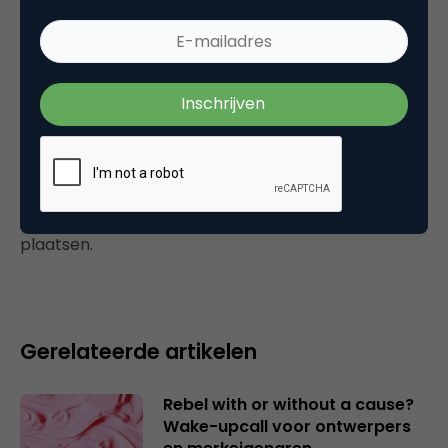
Categorie
Commerce
Plaats reactie
Je moet
ingelogd zijn op
om een reactie te
plaatsen.
Gerelateerde artikelen
Rebel with or without a cause?
Wake-upcall voor ontwerpers