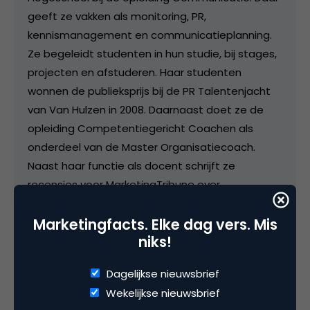
geeft ze vakken als monitoring, PR,
kennismanagement en communicatieplanning.
Ze begeleidt studenten in hun studie, bij stages,
projecten en afstuderen. Haar studenten
wonnen de publieksprijs bij de PR Talentenjacht
van Van Hulzen in 2008. Daarnaast doet ze de
opleiding Competentiegericht Coachen als
onderdeel van de Master Organisatiecoach.
Naast haar functie als docent schrijft ze
recensies voor MarketingTribune over
vakliteratuur. Namens de redactie zit ze in de jury
van de PIM-marketingliteratuurprijs. Vóór het
Marketingfacts. Elke dag vers. Mis
niks!
onderwijs werkte zij bij interactief reclamebureau
Qi.
Dagelijkse nieuwsbrief
Wekelijkse nieuwsbrief