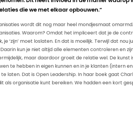
enomen. Dit heeft invloed in de manier waarop 
elaties die we met elkaar opbouwen.”
anisaties wordt dit nog maar heel mondjesmaat omarmd. W
ganisaties. Waarom? Omdat het impliceert dat je de contr
je ‘zijn’ moet loslaten. En dat is moeilijk. Terwijl dat nou ju
 Daarin kun je niet altijd alle elementen controleren en zi
mijdelijk, maar daardoor groeit de relatie wel. De kunst 
en te hebben in eigen kunnen en in je klanten (intern e
 te laten. Dat is Open Leadership. In haar boek gaat Char
it als organisatie kunt bereiken. We hadden een kort ge