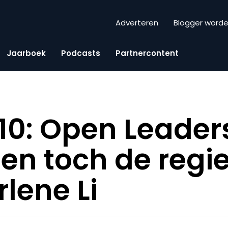
Adverteren
Blogger word
Jaarboek
Podcasts
Partnercontent
0: Open Leader
 en toch de reg
lene Li