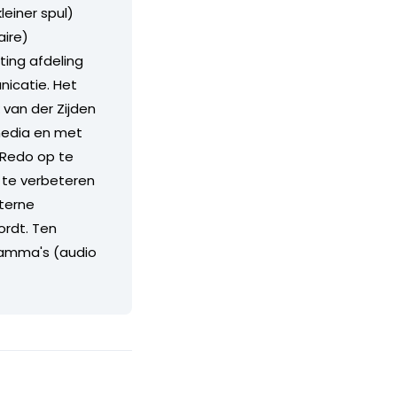
leiner spul)
aire)
ting afdeling
icatie. Het
 van der Zijden
media en met
iRedo op te
 te verbeteren
nterne
rdt. Ten
ramma's (audio