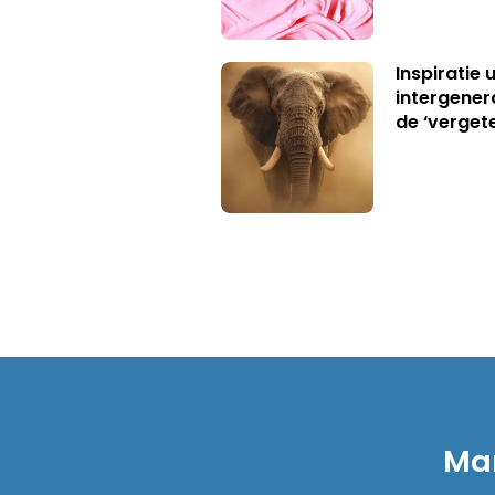
Inspiratie 
intergener
de ‘verget
Mar