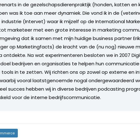
erenarts in de gezelschapsdierenpraktijk (honden, katten en k
en was ik toe aan meer dynamiek. Die vond ik in de (veterin
ndustrie (Intervet) waar ik mijzelf op de International Marke
tot marketeer met een grote interesse in marketing commun
omgeving dat ik samen met mijn huidige business partner Erik
gger op Marketingfacts) de kracht van de (nu nog) nieuwe 
 ontdekte. Na wat experimenteren besloten we in 2007 Dig
s doel bedrijven en organisaties te helpen hun communicatie
tools in te zetten. Wij richten ons op zowel op externe en i
waarbij vooral laatstgenoemde nogal ondergewaardeerd wo
eel succes hebben wij in diverse bedrijven podcasting prog
kkeld voor de interne bedrijfscommunicatie.
mmerce