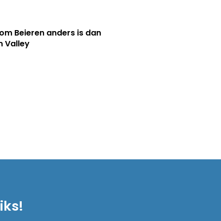
m Beieren anders is dan
n Valley
iks!