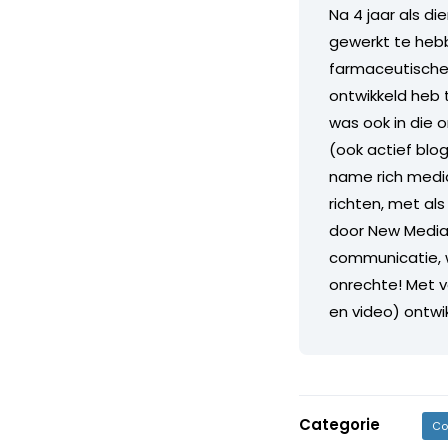
Na 4 jaar als di
gewerkt te hebb
farmaceutische i
ontwikkeld heb 
was ook in die 
(ook actief blo
name rich media
richten, met al
door New Media 
communicatie, 
onrechte! Met v
en video) ontwi
Categorie
Co