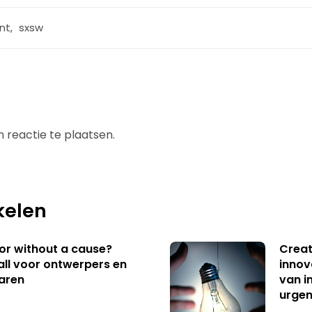
nt
,
sxsw
 reactie te plaatsen.
kelen
 or without a cause?
Creat
ll voor ontwerpers en
innov
aren
van i
urgen