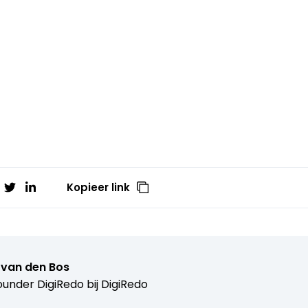
Kopieer link
 van den Bos
under DigiRedo bij
DigiRedo