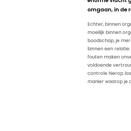
enorme vlucht g
omgaan, in de r
Echter, binnen org
moeilijk binnen or
boodschap, je merk, 
binnen een relatie.
fouten maken onver
voldoende vertrouw
controle hierop los
manier waarop je d