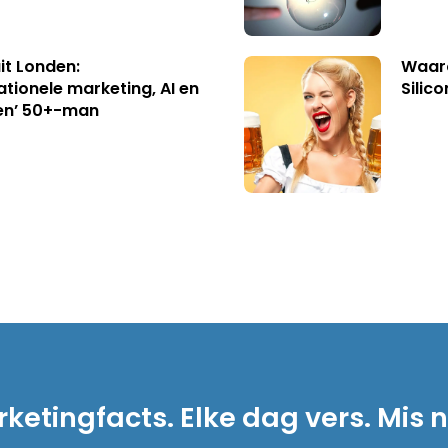
uit Londen:
Waaro
ationele marketing, AI en
Silico
en’ 50+-man
ketingfacts. Elke dag vers. Mis n