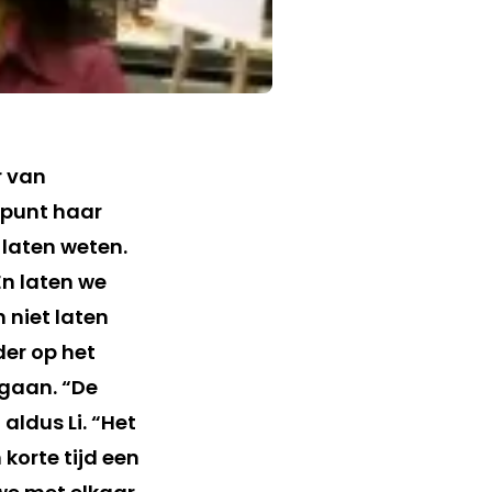
r van
 punt haar
 laten weten.
En laten we
h niet laten
der op het
 gaan. “De
aldus Li. “Het
korte tijd een