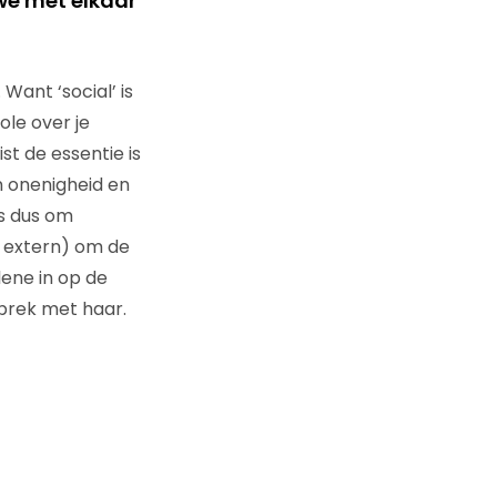
we met elkaar
ant ‘social’ is
ole over je
ist de essentie is
jn onenigheid en
is dus om
n extern) om de
lene in op de
sprek met haar.