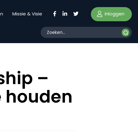
Inloggen
en
Missie & Visie
ship –
ie houden