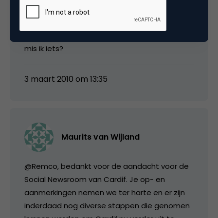
grote) bedrijven dit extern zou laten hosten?
Het is toch niet zo heel ingewikkeld om deze
opties zelf op je corporate site te zetten? Of
mis ik iets?
3 maart 2010 om 13:35
Maurits van Wijland
@Remco, bedankt voor de aandacht voor de
Social Newsroom van Cardif. Je op- en
aanmerkingen nemen we ter harte en er zijn
inderdaad nog diverse stappen die genomen