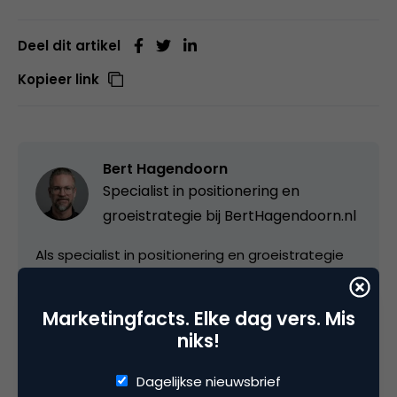
Deel dit artikel
Kopieer link
Bert Hagendoorn
Specialist in positionering en
groeistrategie bij
BertHagendoorn.nl
Als specialist in positionering en groeistrategie
heeft Bert de afgelopen 10 jaar talloze creatieve
bedrijven en ondernemers in de business to
Marketingfacts. Elke dag vers. Mis
business markt geholpen. Hij brengt ze naar de
niks!
volgende fase met zijn zes-stappen plan voor
positionering, groeistrategie en
Dagelijkse nieuwsbrief