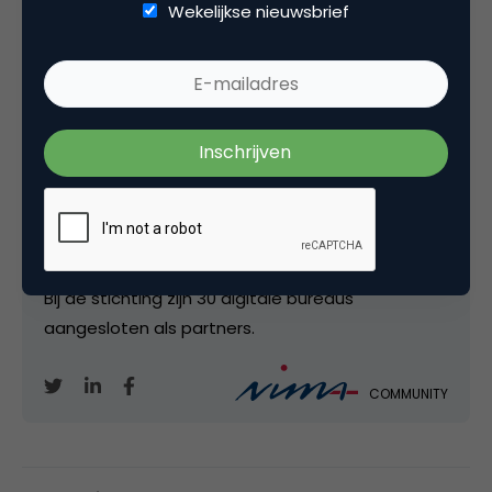
communicatiestrategie. Dat geeft ze focus,
Wekelijkse nieuwsbrief
richting, strategie, een scherper verhaal,
zichtbaarheid - en uiteindelijk een succesvollere
business. Daarnaast is Bert oprichter en
voorzitter van Dutch Digital Design: het
allerbeste digitale werk van Nederlandse
ontwerpers en bureaus heeft daarmee een
podium in binnen- en buitenland. Zij delen het
beste werk via social media, pers en events - en
vertellen over de designmentaliteit daarachter.
Bij de stichting zijn 30 digitale bureaus
aangesloten als partners.
COMMUNITY