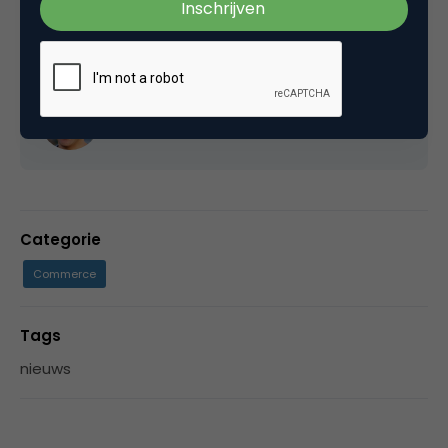
Michiel Frackers
www.frackers.com
Categorie
Commerce
Tags
nieuws