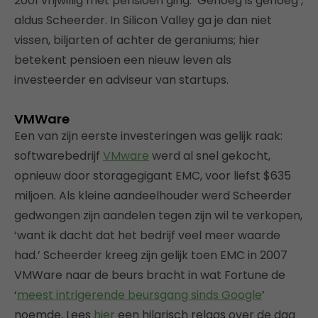
2001 vrijwillig met pensioen ging. ‘Genoeg is genoeg’,
aldus Scheerder. In Silicon Valley ga je dan niet
vissen, biljarten of achter de geraniums; hier
betekent pensioen een nieuw leven als
investeerder en adviseur van startups.
VMWare
Een van zijn eerste investeringen was gelijk raak:
softwarebedrijf
VMware
werd al snel gekocht,
opnieuw door storagegigant EMC, voor liefst $635
miljoen. Als kleine aandeelhouder werd Scheerder
gedwongen zijn aandelen tegen zijn wil te verkopen,
‘want ik dacht dat het bedrijf veel meer waarde
had.’ Scheerder kreeg zijn gelijk toen EMC in 2007
VMWare naar de beurs bracht in wat Fortune de
‘
meest intrigerende beursgang sinds Google
’
noemde. Lees
hier
een hilarisch relaas over de dag