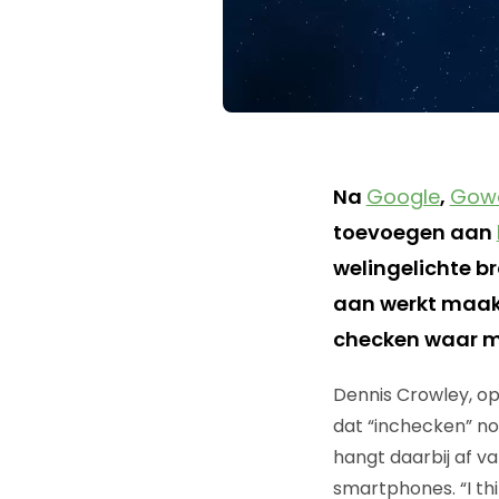
Na
Google
,
Gowa
toevoegen aan
welingelichte b
aan werkt maakt 
checken waar me
Dennis Crowley, opr
dat “inchecken” no
hangt daarbij af v
smartphones. “I thi