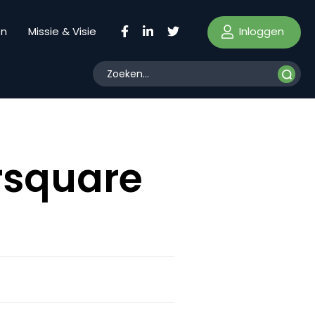
Inloggen
en
Missie & Visie
rsquare