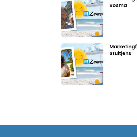
Bosma
Marketingf
Stultjens