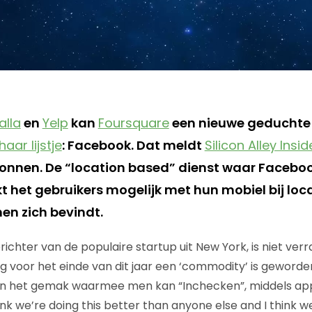
lla
en
Yelp
kan
Foursquare
een nieuwe geduchte
haar lijstje
: Facebook. Dat meldt
Silicon Alley Insid
ronnen. De “location based” dienst waar Facebo
het gebruikers mogelijk met hun mobiel bij locat
n zich bevindt.
ichter van de populaire startup uit New York, is niet verr
g voor het einde van dit jaar een ‘commodity’ is geworde
an het gemak waarmee men kan “Inchecken”, middels appl
nk we’re doing this better than anyone else and I think we