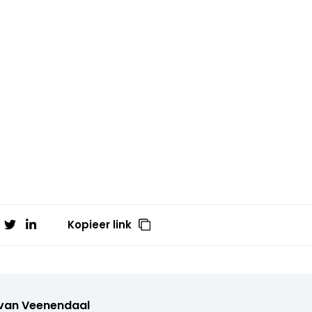
Kopieer link
 van Veenendaal