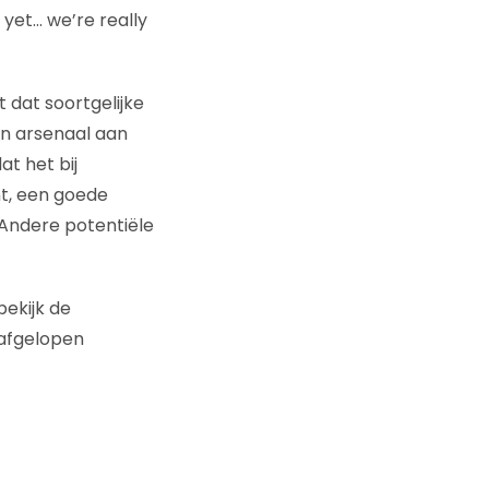
yet… we’re really
t dat soortgelijke
een arsenaal aan
t het bij
nt, een goede
 Andere potentiële
 bekijk de
 afgelopen