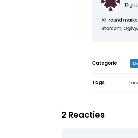
Digit
All-round market
Starcom, Ogilvy
Categorie
Me
Tags
fac
2 Reacties