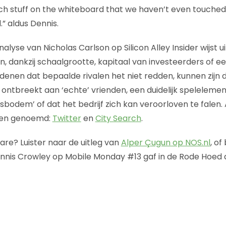
h stuff on the whiteboard that we haven’t even touched 
.” aldus Dennis.
yse van Nicholas Carlson op Silicon Alley Insider wijst ui
ijn, dankzij schaalgrootte, kapitaal van investeerders of 
nen dat bepaalde rivalen het niet redden, kunnen zijn da
ontbreekt aan ‘echte’ vrienden, een duidelijk speleleme
bodem’ of dat het bedrijf zich kan veroorloven te falen.
rden genoemd:
Twitter
en
City Search
.
re? Luister naar de uitleg van
Alper Çugun op NOS.nl
, of
ennis Crowley op Mobile Monday #13 gaf in de Rode Hoed