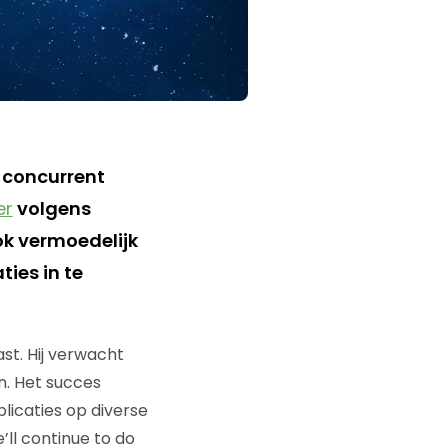
 concurrent
er
volgens
ok vermoedelijk
ies in te
ast. Hij verwacht
n. Het succes
icaties op diverse
’ll continue to do