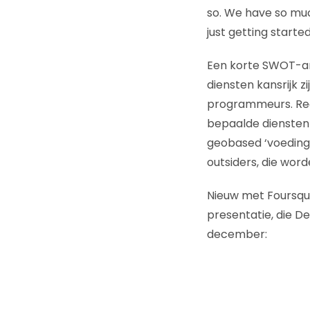
so. We have so muc
just getting started
Een korte SWOT-anal
diensten kansrijk z
programmeurs. Rede
bepaalde diensten 
geobased ‘voedings
outsiders, die wo
Nieuw met Foursqua
presentatie, die D
december: