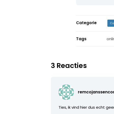
Categorie
Co
Tags
onl
3 Reacties
remcojanssenc
Ties, ik vind hier dus echt gee