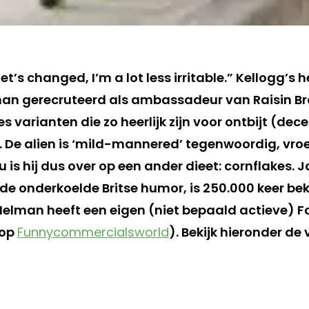
t’s changed, I’m a lot less irritable.” Kellogg’s h
man gerecruteerd als ambassadeur van Raisin Br
s varianten die zo heerlijk zijn voor ontbijt (dec
. De alien is ‘mild-mannered’ tegenwoordig, vroe
is hij dus over op een ander dieet: cornflakes. 
 de onderkoelde Britse humor, is 250.000 keer be
lman heeft een eigen (niet bepaald actieve) 
 op
Funnycommercialsworld
). Bekijk hieronder de 