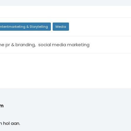
ntentmarketing & Storytelling
Media
ine pr & branding
,
social media marketing
om
n hol aan.