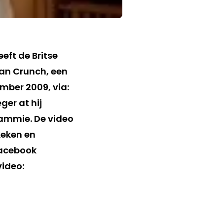
eeft de Britse
an Crunch, een
ember 2009, via:
ger at hij
Jammie. De video
keken en
Facebook
video: