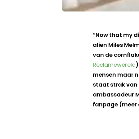
“Now that my die
alien Miles Mel
van de cornflake
Reclamewereld
)
mensen maar nu 
staat strak van
ambassadeur Me
fanpage (meer