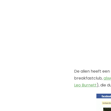
De alien heeft een
breakfastclub,
alw
Leo Burnett
), die d