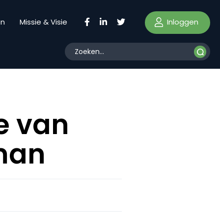
Inloggen
en
Missie & Visie
e van
lman