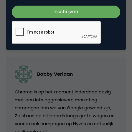
Google met de Chrome browser, maar er zit
nog een groot gat tussen Firefox en Internet
Explorer 😮
4 januari 2010 om 13:00
Bobby Verlaan
Chrome is op het moment inderdaad bezig
met een iets aggresievere marketing
campagne dan we van Google gewend zijn,
Ze staan op bill boards langs grote wegen en
voeren ook campagne op Hyves en natuurlijk
op Google zelf.