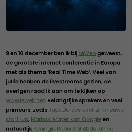
9 en 10 december ben ik bij
LeWeb
geweest,
de grootste internet conferentie in Europa
met als thema ‘Real Time Web’. Veel van
jullie hebben de livestreams gezien, de
overigen raad ik aan om te kijken op
www.leweb.net
. Belangrijke sprekers en veel
primeurs, zoals
Jack Dorsey over zijn nieuwe
start-up
,
Marissa Mayer van Google
en
natuurlijk
Koningin Rahnia al Abdullah van