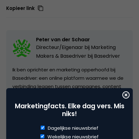
Kopieer link
Peter van der Schaar
Directeur/Eigenaar bij Marketing
Makers & Basedriver bij
Basedriver
Ik ben oprichter en marketing opperhoofd bij
Basedriver: een online platform waarmee we de
verbinding leggen tussen campagnes, content
en data. Met Basedriver heeft jouw marketing
team: - Altijd actuele en accurate
Marketingfacts. Elke dag vers. Mis
marketingdata - Zelf de mogelijkheid om
niks!
campagnes te verzenden - Minder tijd nodig
Dagelijkse nieuwsbrief
voor campagne management - Meer relevante
Wekelijkse nieuwsbrief
en persoonlijke communicatie Hierdoor hebben