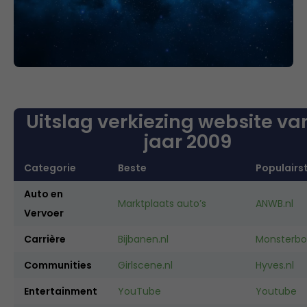
Uitslag verkiezing website va
jaar 2009
Categorie
Beste
Populairs
Auto en
Marktplaats auto’s
ANWB.nl
Vervoer
Carrière
Bijbanen.nl
Monsterbo
Communities
Girlscene.nl
Hyves.nl
Entertainment
YouTube
Youtube