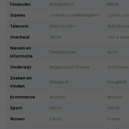
Financiën
Rabobank.nl
ING.nl
Games
OnlineSoccerManager.nl
Zylom.co
Telecom
SMScity.com
SMScity.c
Overheid
VROM
Van A naar
Nieuws en
Tweakers.net
Nu.nl
Informatie
Onderwijs
Hogeschool Utrecht
Scholiere
Zoeken en
Google.nl
Google.nl
Vinden
Ecommerce
iBood.nl
iBood.nl
Sport
PSV.nl
PSV.nl
Wonen
Funda
Funda