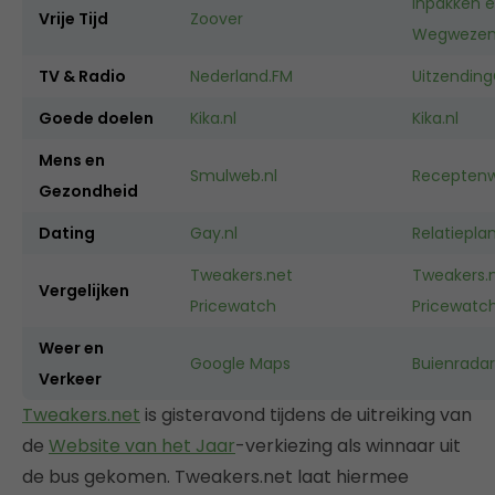
Inpakken 
Vrije Tijd
Zoover
Wegweze
TV & Radio
Nederland.FM
Uitzending
Goede doelen
Kika.nl
Kika.nl
Mens en
Smulweb.nl
Receptenw
Gezondheid
Dating
Gay.nl
Relatieplan
Tweakers.net
Tweakers.
Vergelijken
Pricewatch
Pricewatc
Weer en
Google Maps
Buienradar
Verkeer
Tweakers.net
is gisteravond tijdens de uitreiking van
de
Website van het Jaar
-verkiezing als winnaar uit
de bus gekomen. Tweakers.net laat hiermee