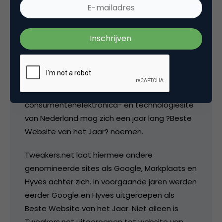
Tweakers.net uitgeroepen tot Beste
Website van het Jaar van Nederland
Amersfoort, 27 november 2009 – Tweakers.net
is donderdagavond tijdens de uitreiking van
de Website van het Jaar-verkiezing als grote
winnaar uit de bus gekomen. De grootste
consumentenelektronica- en technologiesite
van Nederland mag zich een jaar lang ?Beste
Website van het Jaar? noemen.
Tweakers.net laat hiermee andere
genomineerde sites als Google, Markplaats en
Hyves achter zich. In voorgaande jaren werden
eerder Google en Hyves uitgeroepen als
Beste Website van het Jaar. Niet alleen is
Tweakers.net uitgeroepen tot website van