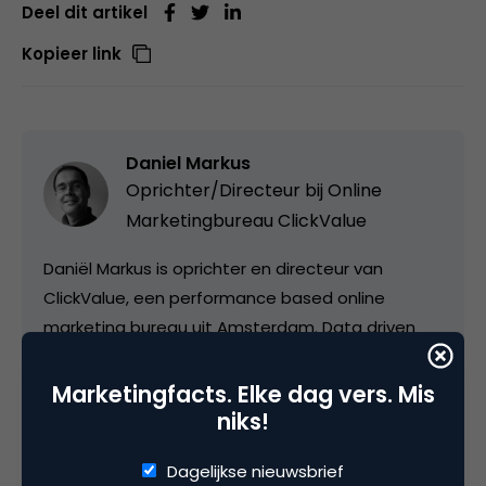
Deel dit artikel
Kopieer link
Daniel Markus
Oprichter/Directeur bij
Online
Marketingbureau ClickValue
Daniël Markus is oprichter en directeur van
ClickValue, een performance based online
marketing bureau uit Amsterdam. Data driven
online marketing is zijn specialisme. Van daaruit
helpt hij opdrachtgevers bij het blijvend verhogen
Marketingfacts. Elke dag vers. Mis
van online rendement. Naast bloggen over dit
niks!
onderwerp geeft Daniel regelmatig presentaties
Dagelijkse nieuwsbrief
op nationale en internationale congressen en