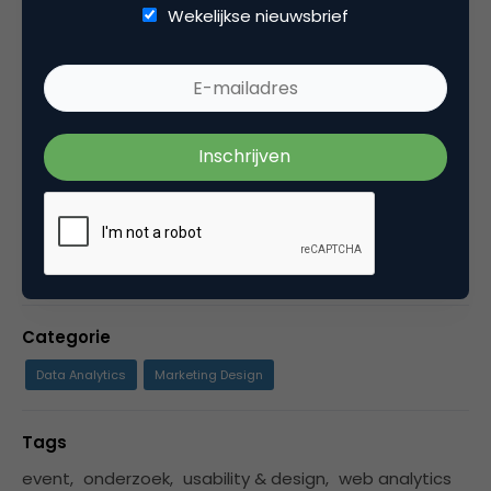
Wekelijkse nieuwsbrief
verzorgt hij cursussen via onder andere
Beeckensteijn. ClickValue bestaat sinds 2003 en
is inmiddels uitgegroeid tot een middelgroot
bureau met meer dan 100 nationale en
internationale klanten. Opdrachtgevers variëren
van corporates als SNS, Harman Kardon, NUON en
NS tot toonaangevende e-businesses als
Kamera-Express, New York Pizza en Lamp&Licht;.
Categorie
Data Analytics
Marketing Design
Tags
event
,
onderzoek
,
usability & design
,
web analytics