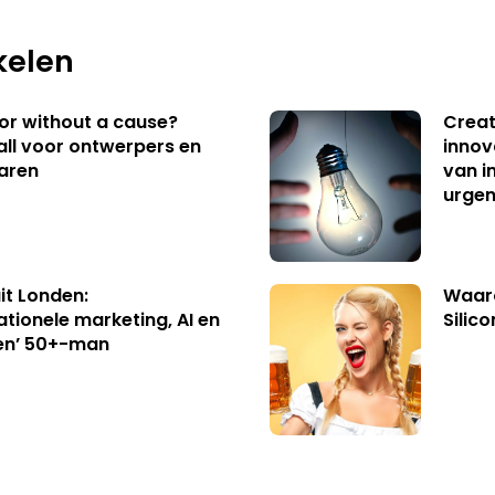
kelen
 or without a cause?
Creat
ll voor ontwerpers en
innov
aren
van i
urgen
uit Londen:
Waaro
ationele marketing, AI en
Silico
en’ 50+-man