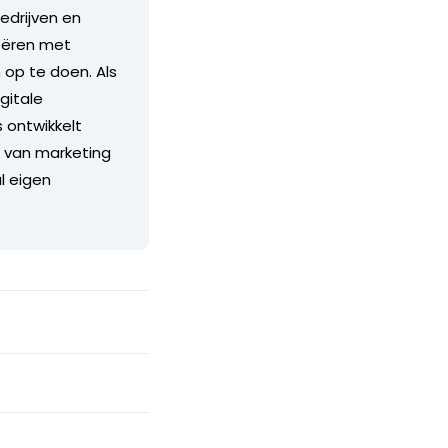
edrijven en
eëren met
 op te doen. Als
gitale
s ontwikkelt
k van marketing
l eigen
.