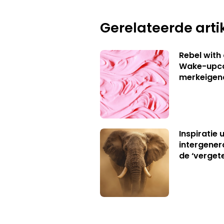
Gerelateerde arti
Rebel with
Wake-upca
merkeigen
Inspiratie 
intergener
de ‘verget