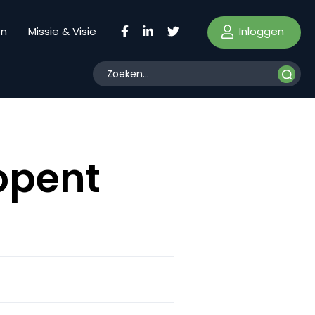
Inloggen
en
Missie & Visie
opent