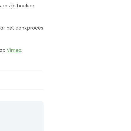
 van zijn boeken
maar het denkproces
 op
Vimeo
.