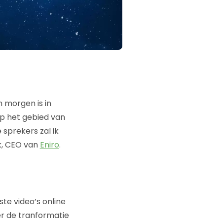
 morgen is in
op het gebied van
sprekers zal ik
nk, CEO van
Eniro
.
te video’s online
er de tranformatie