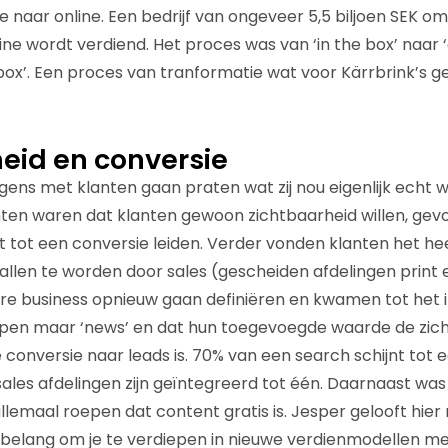
ne naar online. Een bedrijf van ongeveer 5,5 biljoen SEK o
ine wordt verdiend. Het proces was van ‘in the box’ naar ‘
 box’. Een proces van tranformatie wat voor Kärrbrink’s 
eid en conversie
volgens met klanten gaan praten wat zij nou eigenlijk echt w
chten waren dat klanten gewoon zichtbaarheid willen, gev
 tot een conversie leiden. Verder vonden klanten het he
allen te worden door sales (gescheiden afdelingen print e
 core business opnieuw gaan definiëren en kwamen tot het 
pen maar ‘news’ en dat hun toegevoegde waarde de zich
conversie naar leads is. 70% van een search schijnt tot e
sales afdelingen zijn geïntegreerd tot één. Daarnaast was
lemaal roepen dat content gratis is. Jesper gelooft hier 
belang om je te verdiepen in nieuwe verdienmodellen me