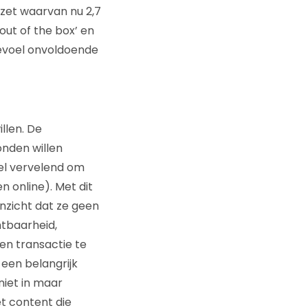
mzet waarvan nu 2,7
out of the box’ en
gevoel onvoldoende
illen. De
onden willen
el vervelend om
n online). Met dit
inzicht dat ze geen
tbaarheid,
en transactie te
 een belangrijk
niet in maar
t content die