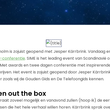
holm is zojuist geopend met Jesper Kärrbrink. Vandaag en
-conferentie
. SIME is het leading event van Scandinavië 
 Met awards en twee dagen conferentie met inspirerende 
rijven. Het event is zojuist geopend door Jesper Kärrbri
er zoals wij de Gouden Gids en De Telefoongids kennen.
en out the box
aait zoveel mogelijk en vanavond zullen (hoop ik) de eers
en die het hele verhaal willen horen. Kärrbrink sprak ov