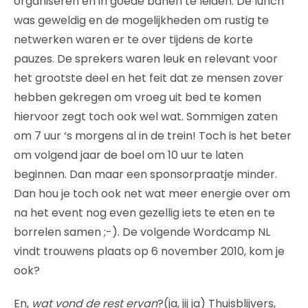
organiseren en in goede banen te leiden. De lunch
was geweldig en de mogelijkheden om rustig te
netwerken waren er te over tijdens de korte
pauzes. De sprekers waren leuk en relevant voor
het grootste deel en het feit dat ze mensen zover
hebben gekregen om vroeg uit bed te komen
hiervoor zegt toch ook wel wat. Sommigen zaten
om 7 uur ‘s morgens al in de trein! Toch is het beter
om volgend jaar de boel om 10 uur te laten
beginnen. Dan maar een sponsorpraatje minder.
Dan hou je toch ook net wat meer energie over om
na het event nog even gezellig iets te eten en te
borrelen samen ;-). De volgende Wordcamp NL
vindt trouwens plaats op 6 november 2010, kom je
ook?
En,
wat vond de rest ervan
?(ja, jij ja) Thuisblijvers,