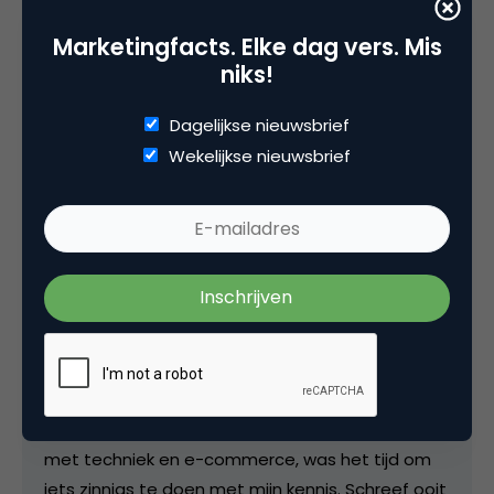
Kopieer link
Marketingfacts. Elke dag vers. Mis
niks!
Annelies Verhelst
Dagelijkse nieuwsbrief
Adviseur digitale toegankelijkheid bij
Wekelijkse nieuwsbrief
Advies van Annelies
Meer dan 25% van de mensen heeft een
beperking. En die worden vrijwel nooit
meegenomen in persona's, marketinguitingen,
huisstijlen en websites of apps. Daar vind ik wat
van en ben daarom adviseur, trainer en
projectmanager digitale toegankelijkheid en
inclusie bij het bureau Digitaal Toegankelijk. Na
ruim 15 jaar ervaring in marketing op het snijvlak
met techniek en e-commerce, was het tijd om
iets zinnigs te doen met mijn kennis. Schreef ooit