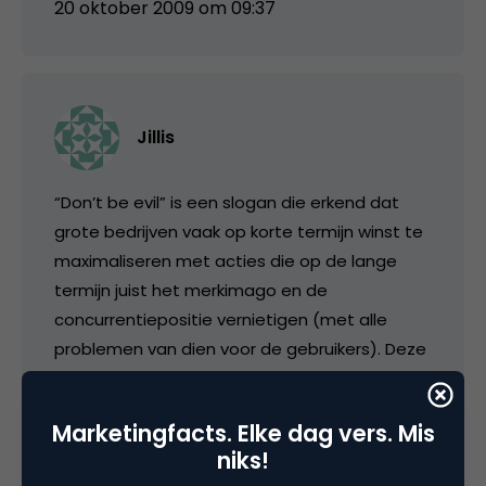
20 oktober 2009 om 09:37
Jillis
“Don’t be evil” is een slogan die erkend dat
grote bedrijven vaak op korte termijn winst te
maximaliseren met acties die op de lange
termijn juist het merkimago en de
concurrentiepositie vernietigen (met alle
problemen van dien voor de gebruikers). Deze
reclame heeft daar weinig mee te maken..
aangezien ze “gewoon” meer gebruikers
Marketingfacts. Elke dag vers. Mis
probeert te werven voor al bestaande
niks!
producten op een manier die niet bijster