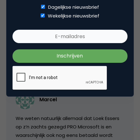
opzienbarend is… behalve dan dat het geen
Dagelijkse nieuwsbrief
strip verhaal is o.i.d. 2.0-erigs.
Wekelijkse nieuwsbrief
Verder sluit ik me bij Martijn Couprie aan wat
betreft het doel van de reclame. Slim dat ze
twitter betrekken in het verhaal!
20 oktober 2009 om 09:39
Marcel
We weten natuurlijk allemaal dat Loek Essers
op z’n zachts gezegd PRO Microsoft is en
waarschijnlijk ook nog eens betaald wordt