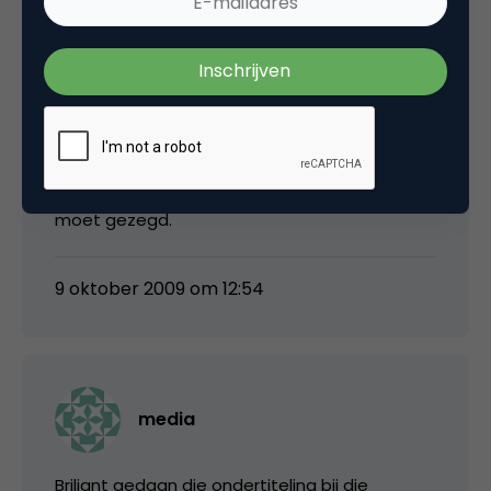
mgvandenbroek
@Bram: Ik ruik een follow-up verhaal!
Oeh, die Untergang Video. Knap gedaan,
moet gezegd.
9 oktober 2009 om 12:54
media
Briljant gedaan die ondertiteling bij die