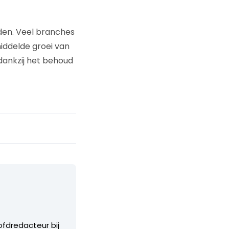
eiden. Veel branches
middelde groei van
dankzij het behoud
ofdredacteur bij