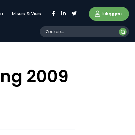
Inloggen
en
Missie & Visie
ing 2009