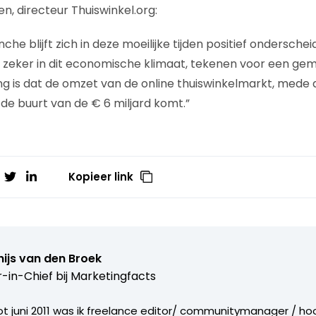
n, directeur Thuiswinkel.org:
che blijft zich in deze moeilijke tijden positief ondersch
n, zeker in dit economische klimaat, tekenen voor een ge
g is dat de omzet van de online thuiswinkelmarkt, mede 
 de buurt van de € 6 miljard komt.”
Kopieer link
ijs van den Broek
r-in-Chief bij
Marketingfacts
tot juni 2011 was ik freelance editor/ communitymanager / ho