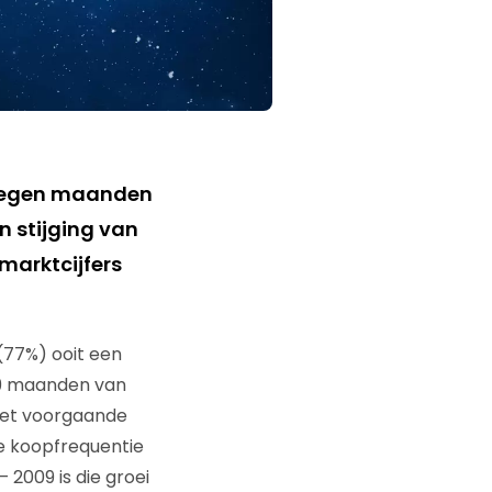
 negen maanden
n stijging van
 marktcijfers
 (77%) ooit een
 9 maanden van
 met voorgaande
de koopfrequentie
2009 is die groei