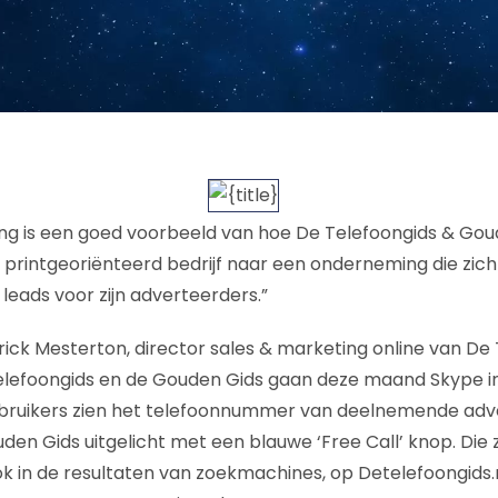
g is een goed voorbeeld van hoe De Telefoongids & Goud
 printgeoriënteerd bedrijf naar een onderneming die zic
leads voor zijn adverteerders.”
ick Mesterton, director sales & marketing online van De
elefoongids en de Gouden Gids gaan deze maand Skype in
bruikers zien het telefoonnummer van deelnemende adv
en Gids uitgelicht met een blauwe ‘Free Call’ knop. Die z
ók in de resultaten van zoekmachines, op Detelefoongids.n