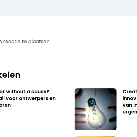
 reactie te plaatsen.
kelen
 or without a cause?
Creat
ll voor ontwerpers en
innov
aren
van i
urgen