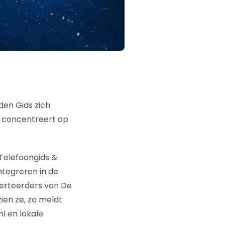
en Gids zich
h concentreert op
 Telefoongids &
tegreren in de
erteerders van De
ien ze, zo meldt
l en lokale