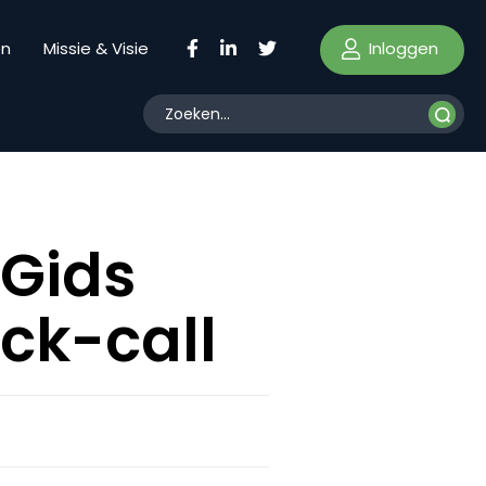
Inloggen
en
Missie & Visie
 Gids
ick-call