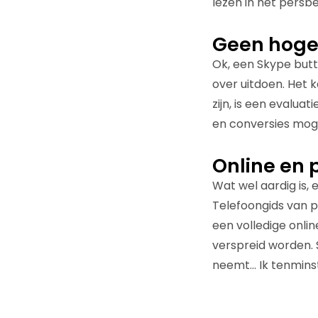
lezen in het persbe
Geen hoge
Ok, een Skype butto
over uitdoen. Het 
zijn, is een evalu
en conversies mog
Online en p
Wat wel aardig is, 
Telefoongids van p
een volledige onlin
verspreid worden. 
neemt… Ik tenminst