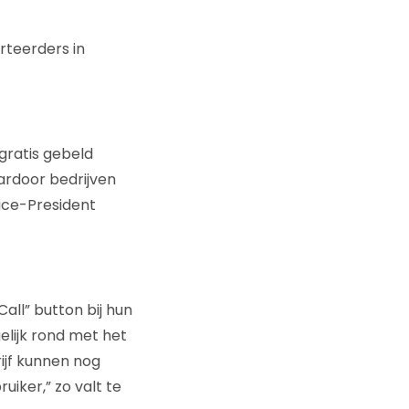
teerders in
 gratis gebeld
ardoor bedrijven
Vice-President
all” button bij hun
elijk rond met het
ijf kunnen nog
iker,” zo valt te