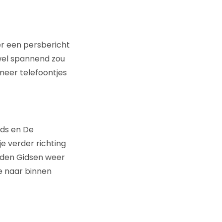
er een persbericht
wel spannend zou
meer telefoontjes
ids en De
e verder richting
Gouden Gidsen weer
e naar binnen