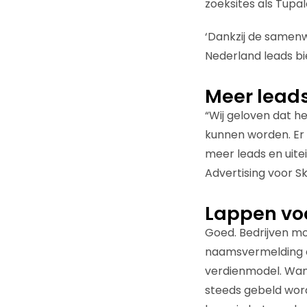
zoeksites als Tupa
‘Dankzij de samen
Nederland leads bi
Meer lead
“Wij geloven dat he
kunnen worden. Er 
meer leads en uite
Advertising voor S
Lappen voo
Goed. Bedrijven moe
naamsvermelding op
verdienmodel. Want
steeds gebeld word