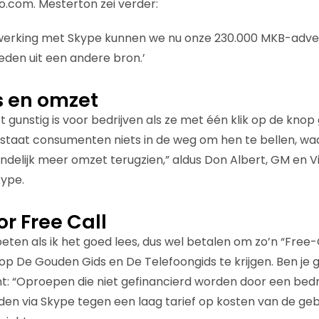
lo.com. Mesterton zei verder:
werking met Skype kunnen we nu onze 230.000 MKB-adver
eden uit een andere bron.’
s en omzet
t gunstig is voor bedrijven als ze met één klik op de knop
staat consumenten niets in de weg om hen te bellen, wa
indelijk meer omzet terugzien,” aldus Don Albert, GM en 
kype.
r Free Call
ten als ik het goed lees, dus wel betalen om zo’n “Free-C
 De Gouden Gids en De Telefoongids te krijgen. Ben je g
: “Oproepen die niet gefinancierd worden door een bedr
en via Skype tegen een laag tarief op kosten van de gebru