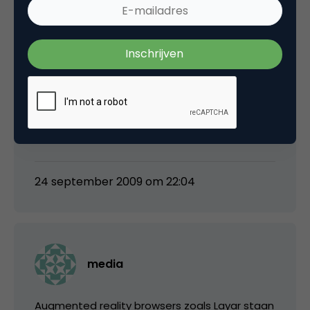
Goede punten Carl! Houd de discussie maar
scherp. Ik heb waardering voor wat die Layer
club doet. Echt. aar de manier waarop ze het
toepassen is minder. Als ze nu wat creativiteit
inhuren komen er wellicht goed bruikbare
oplossingen. Klotige is wel dat je een top
telefoon met bijbehorend abbo nodig hebt. n
das de minderheid …
24 september 2009 om 22:04
media
Augmented reality browsers zoals Layar staan