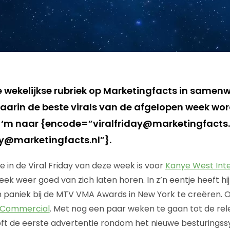
de wekelijkse rubriek op Marketingfacts in samen
waarin de beste virals van de afgelopen week wor
ur ‘m naar {encode=”viralfriday@marketingfacts.
day@marketingfacts.nl”}.
 in de Viral Friday van deze week is voor
Kanye West Int
k weer goed van zich laten horen. In z’n eentje heeft hij
paniek bij de MTV VMA Awards in New York te creëren. O
 Commercial
. Met nog een paar weken te gaan tot de re
oft de eerste advertentie rondom het nieuwe besturings