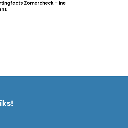
tingfacts Zomercheck – Ine
jens
iks!