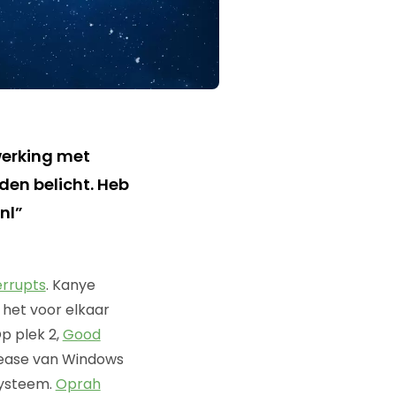
werking met
den belicht. Heb
nl”
errupts
. Kanye
 het voor elkaar
p plek 2,
Good
lease van Windows
systeem.
Oprah