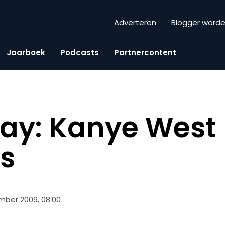
Adverteren
Blogger word
Jaarboek
Podcasts
Partnercontent
iday: Kanye West
ts
mber 2009, 08:00