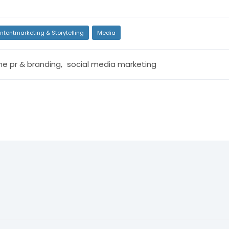
ntentmarketing & Storytelling
Media
ine pr & branding
,
social media marketing