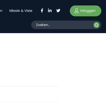
Inloggen
en
Missie & Visie