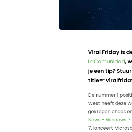
Viral Friday is 
LaComunidad
, 
je een tip? Stu
title=”viralfri
De nummer 1 positie
West heeft deze wee
gekregen chaos en 
News – Windows 7
7, lanceert Micros