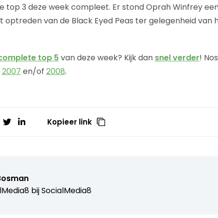
 top 3 deze week compleet. Er stond Oprah Winfrey een 
t optreden van de Black Eyed Peas ter gelegenheid van 
complete top 5
van deze week? Kijk dan
snel verder
! No
n
2007
en/of
2008
.
Kopieer link
Bosman
lMedia8 bij
SocialMedia8