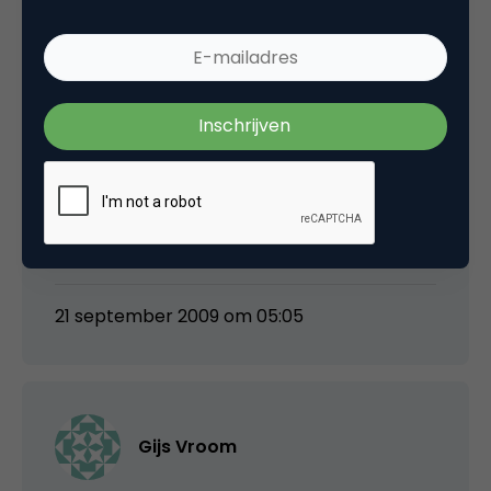
sprekers veel meer getaald en bezuinigd op
de rest, want catering was zeer matig (veel
minder dan voorgaande jaren), geen RFID-
chips met alle leuke bijkomende diensten dit
jaar, slecht geluid, parkeren op een
achterafterreintje waar zelfs de
Spartasupporters nog niet durven te komen,
slecht geluid, om maar een paar dingen te
noemen….
21 september 2009 om 05:05
Gijs Vroom