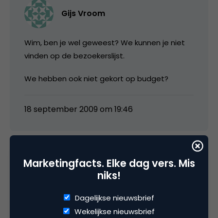
Gijs Vroom
Wim, ben je wel geweest? We kunnen je niet
vinden op de bezoekerslijst.
We hebben ook niet gekort op budget?
18 september 2009 om 19:46
Marketingfacts. Elke dag vers. Mis
Wim van Wingerden
niks!
@ Gijs: Ja, ik ben zeker geweest….. Als je niet
Dagelijkse nieuwsbrief
op budget gekort hebt, dan heb je zeker je
Wekelijkse nieuwsbrief