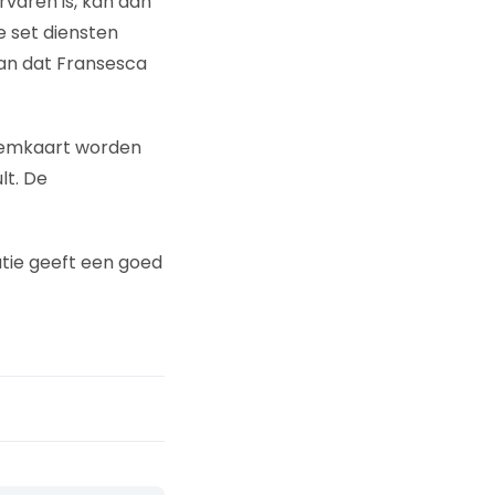
rvaren is, kan aan
 set diensten
aan dat Fransesca
teemkaart worden
lt. De
atie geeft een goed