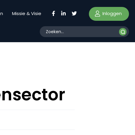
Inloggen
en
Missie & Visie
ensector