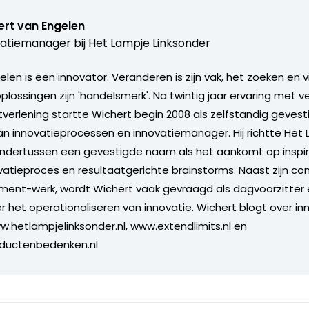
ert van Engelen
atiemanager bij
Het Lampje Linksonder
len is een innovator. Veranderen is zijn vak, het zoeken en 
lossingen zijn 'handelsmerk'. Na twintig jaar ervaring met v
tverlening startte Wichert begin 2008 als zelfstandig gevest
n innovatieprocessen en innovatiemanager. Hij richtte Het
ondertussen een gevestigde naam als het aankomt op inspir
ovatieproces en resultaatgerichte brainstorms. Naast zijn co
ent-werk, wordt Wichert vaak gevraagd als dagvoorzitter 
r het operationaliseren van innovatie. Wichert blogt over in
w.hetlampjelinksonder.nl, www.extendlimits.nl en
ductenbedenken.nl