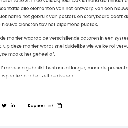
esentatie zit in de volledigheid. Ook iemand die minder e
sentatie alle elementen van het ontwerp van een nieuwe
 Met name het gebruik van posters en storyboard geeft 
op nieuwe diensten tbv het algemene publiek.
s de manier waarop de verschillende actoren in een sys
 Op deze manier wordt snel duidelijke wie welke rol vervu
yse maakt het geheel af.
e Fransesca gebruikt bestaan al langer, maar de present
nspiratie voor het zelf realiseren.
Kopieer link