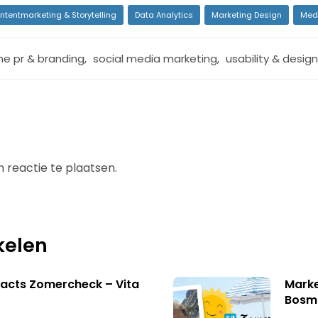
ntentmarketing & Storytelling
Data Analytics
Marketing Design
Med
ine pr & branding
,
social media marketing
,
usability & design
 reactie te plaatsen.
kelen
acts Zomercheck – Vita
Marke
Bosm