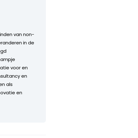
vinden van non-
eranderen in de
igd
 Lampje
atie voor en
nsultancy en
en als
novatie en