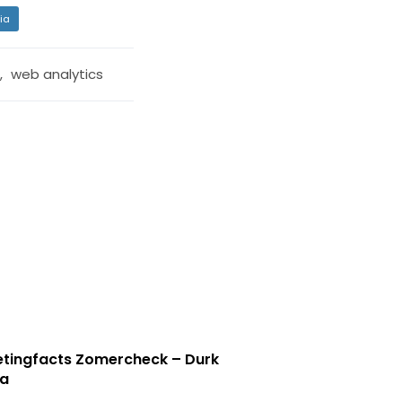
ia
,
web analytics
tingfacts Zomercheck – Durk
a