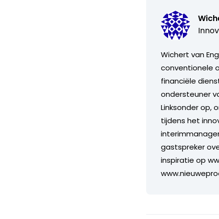
Wich
Innov
Wichert van Enge
conventionele op
financiële diens
ondersteuner va
Linksonder op, 
tijdens het inn
interimmanagem
gastspreker ove
inspiratie op ww
www.nieuwepro