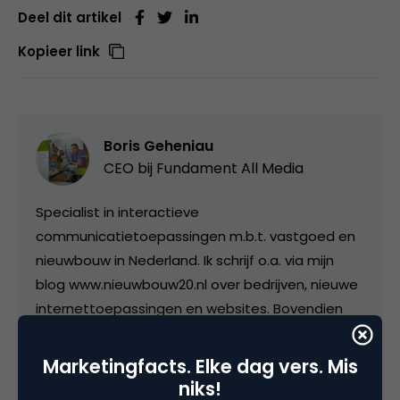
Deel dit artikel
Kopieer link
Boris Geheniau
CEO bij
Fundament All Media
Specialist in interactieve
communicatietoepassingen m.b.t. vastgoed en
nieuwbouw in Nederland. Ik schrijf o.a. via mijn
blog www.nieuwbouw20.nl over bedrijven, nieuwe
internettoepassingen en websites. Bovendien
worden er nieuwe inzichten, campagnes,
personen en bedrijven behandeld die zich in de
Marketingfacts. Elke dag vers. Mis
bouw- en ontwikkelingsbranche onderscheiden.
niks!