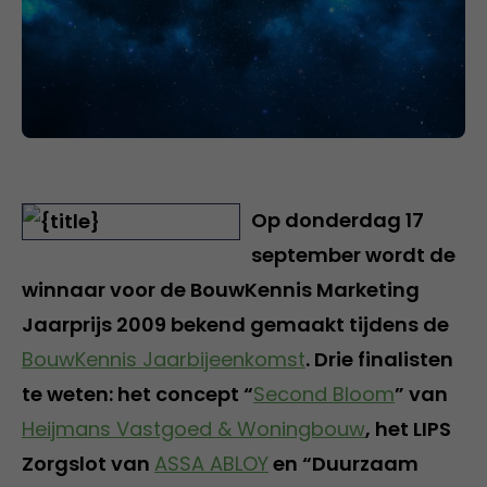
Op donderdag 17
september wordt de
winnaar voor de BouwKennis Marketing
Jaarprijs 2009 bekend gemaakt tijdens de
BouwKennis Jaarbijeenkomst
. Drie finalisten
te weten: het concept “
Second Bloom
” van
Heijmans Vastgoed & Woningbouw
, het LIPS
Zorgslot van
ASSA ABLOY
en “Duurzaam