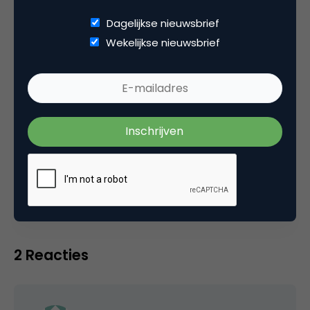
Volg mevia @nieuwbouw20 of @fundament
Dagelijkse nieuwsbrief
Wekelijkse nieuwsbrief
Categorie
Contentmarketing & Storytelling
Data Analytics
Media
Tags
online pr & branding
,
social media marketing
,
web analytics
2 Reacties